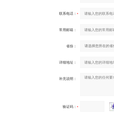
联系电话：
常用邮箱：
省份：
详细地址：
补充说明：
验证码：