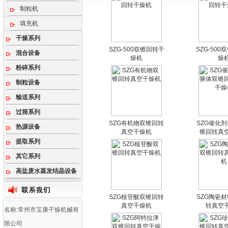
制粒机
填充机
干燥系列
SZG-500双锥回转干
SZG-50
混合设备
燥机
燥
粉碎系列
制粒设备
输送系列
过筛系列
SZG有机物双锥回转
SZG催化
热源设备
真空干燥机
锥回转真
提取系列
其它系列
高盐废水蒸发结晶设备
SZG核苷酸双锥回转
SZG陶瓷
真空干燥机
转真空
名称:常州市宝康干燥机械有
限公司