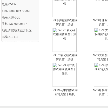
电话:0519-
88673883,88673993
联系人:顾小龙
SZG阿特拉津双锥回
SZG珍珠
手机:13776809887
转真空干燥机
真空干
地址:郑陆镇工业开发区
邮编:213111
SZG二氧化硅双锥回
SZG大豆
转真空干燥机
转真空
SZG医药中间体双锥
SZG原料
回转真空干燥机
真空干