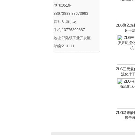
电话:0519-
88673883,88673993
联系人:顾小龙
ZLG聚乙
手机:13776809887
床干
地址:郑陆镇工业开发区
邮编:213111
ZLG三元
流化床
ZLG马来
床干