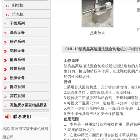
制粒机
填充机
干燥系列
混合设备
点击放大
粉碎系列
GHL-10酸梅晶高速湿法混合制粒机
的详细资
制粒设备
输送系列
工作原理
酸梅晶高速湿法混合制粒机通过湿法造粒的方
过筛系列
生剪切、撞击和挤压等作用，形成颗粒状的产
均匀性和稳定性。
热源设备
特点
提取系列
1.采用卧式圆筒构造，充分密封驱动轴，清洗
2.流态化造粒，成粒近似球形，流动性好。
其它系列
3.较传统工艺减少25%粘合剂，干燥时间缩短
4.每批次干混需2分钟，造粒需1-4分钟，功效
高盐废水蒸发结晶设备
5.在同一封闭容器内完成，干混-湿混-制粒，
6.整个操作具有严格的安全保护措施。
使用范围
1、本机是一种用旋转筒的摇摆作用，通过筛
名称:常州市宝康干燥机械有
为现成的颗粒之用。
2、在化学药品方面用作混合的粉末研成颗粒
限公司