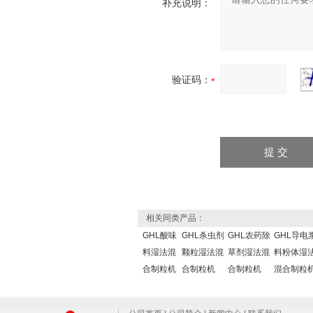
补充说明：
验证码：
相关同类产品：
GHL酸味
GHL杀虫剂
GHL农药除
GHL导电
料湿法混
颗粒湿法混
草剂湿法混
料粉体湿
合制粒机
合制粒机
合制粒机
混合制粒