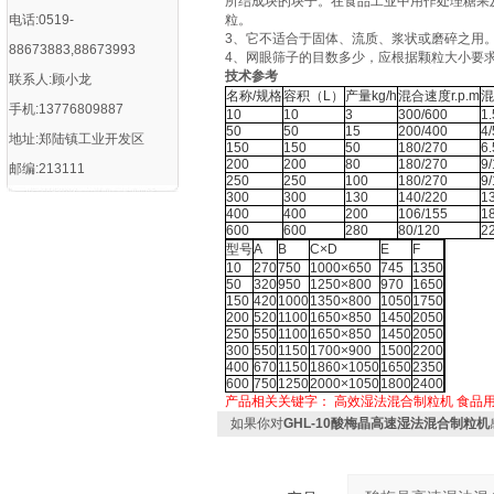
所结成块的块子。在食品工业中用作处理糖果
电话:0519-
粒。
3、它不适合于固体、流质、浆状或磨碎之用
88673883,88673993
4、网眼筛子的目数多少，应根据颗粒大小要
技术参考
联系人:顾小龙
名称/规格
容积（L）
产量kg/h
混合速度r.p.m
混
手机:13776809887
10
10
3
300/600
1.
50
50
15
200/400
4/
地址:郑陆镇工业开发区
150
150
50
180/270
6.
200
200
80
180/270
9/
邮编:213111
250
250
100
180/270
9/
300
300
130
140/220
13
400
400
200
106/155
18
600
600
280
80/120
22
型号
A
B
C×D
E
F
10
270
750
1000×650
745
1350
50
320
950
1250×800
970
1650
150
420
1000
1350×800
1050
1750
200
520
1100
1650×850
1450
2050
250
550
1100
1650×850
1450
2050
300
550
1150
1700×900
1500
2200
400
670
1150
1860×1050
1650
2350
600
750
1250
2000×1050
1800
2400
产品相关关键字：
高效湿法混合制粒机
食品
如果你对
GHL-10酸梅晶高速湿法混合制粒机