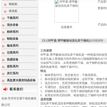
产品型
制粒机
更新时
填充机
干燥系列
产品特
混合设备
点击放大
粉碎系列
制粒设备
ZLG对甲基-苯甲酸振动流化床干燥机
的详细资料：
输送系列
工作原理
过筛系列
对甲基-苯甲酸振动流化床干燥机是一种很成功的改
在多孔板上受激振力的作用向出口端抛掷而输向出V
热源设备
分由排气口排出，从而使物料干燥。由于物料在振动
提取系列
因而热效率高，物料干燥均匀。
特点
其它系列
1、物体受热均匀，热交换充分，干燥强度高。
2、振动源是采用振动电机驱动，运转平衡、维修方
高盐废水蒸发结晶设备
3、流态化均匀，无死空隙和吹穿现象，可以获得均
4、可调性好，适应面宽，料层厚度和在机内移动速
5、对物料表面损伤小，可用于易碎物料的干燥，物
6、采用全封闭式的结构，有效地防止了物料与外界
名称:常州市宝康干燥机械有
适用范围
流化床干燥机适应各种颗粒物料晶体、粉粒混合料的
限公司