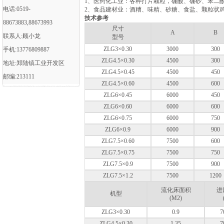
1、医药化工业：各种打片颗粒，硼酸、硼砂、苯二
电话:0519-
2、食品建材业：酒糟、味精、砂糖、食盐、颗粒状
技术参考
88673883,88673993
尺寸
A
B
联系人:顾小龙
型号
ZLG3×0.30
3000
300
手机:13776809887
ZLG4.5×0.30
4500
300
地址:郑陆镇工业开发区
ZLG4.5×0.45
4500
450
邮编:213111
ZLG4.5×0.60
4500
600
ZLG6×0.45
6000
450
ZLG6×0.60
6000
600
ZLG6×0.75
6000
750
ZLG6×0.9
6000
900
ZLG7.5×0.60
7500
600
ZLG7.5×0.75
7500
750
ZLG7.5×0.9
7500
900
ZLG7.5×1.2
7500
1200
流化床面积
进
机型
(M2)
ZLG3×0.30
0.9
7
ZLG4.5×0.30
1.35
7