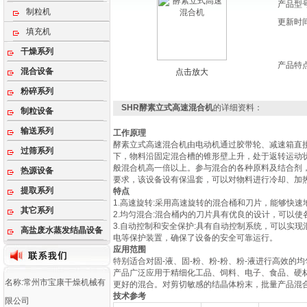
产品型
制粒机
更新时
填充机
干燥系列
产品特
混合设备
点击放大
粉碎系列
SHR酵素立式高速混合机
的详细资料：
制粒设备
输送系列
工作原理
酵素立式高速混合机由电动机通过胶带轮、减速箱直
过筛系列
下，物料沿固定混合槽的锥形壁上升，处于返转运动
般混合机高一倍以上。参与混合的各种原料及结合剂
热源设备
要求，该设备设有保温套，可以对物料进行冷却、加
提取系列
特点
1.高速旋转:采用高速旋转的混合桶和刀片，能够快
其它系列
2.均匀混合:混合桶内的刀片具有优良的设计，可以
3.自动控制和安全保护:具有自动控制系统，可以实
高盐废水蒸发结晶设备
电等保护装置，确保了设备的安全可靠运行。
应用范围
特别适合对固-液、固-粉、粉-粉、粉-液进行高效的
产品广泛应用于精细化工品、饲料、电子、食品、硬材
名称:常州市宝康干燥机械有
更好的混合。对剪切敏感的结晶体粉末，批量产品混合
技术参考
限公司