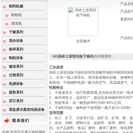
产品名
制剂机械
产品型
制粒机
更新时
填充机
干燥系列
产品特
混合设备
点击放大
粉碎系列
HG高岭土滚筒刮板干燥机
的详细资料：
制粒设备
输送系列
工作原理
高岭土滚筒刮板干燥机的转筒是略带倾斜并能回转的
过筛系列
入，从另一端上部排出。筒内装有顺向抄板，使物料
前移动。干燥物料热源一般为热空气、高温烟道气、
热源设备
性能特点
提取系列
1、干燥速率大：由于料膜很薄,且传热传质方向一致,料膜表面
2、操作弹性大：适应性广，能适应多种物料和不同产量
其它系列
3、热效率高：其一般热效率约为80-90%之间;
4、干燥时间短：物料的干燥周期一般只有10-30
高盐废水蒸发结晶设备
适用范围
1、化工、矿工、冶金等行业，如矿石、矿渣、煤、
2、农业、饲料、肥料行业，如秸秆、牧草、树叶、
泥、水产品废料、食品厂废料、屠宰厂废料、有机肥
名称:常州市宝康干燥机械有