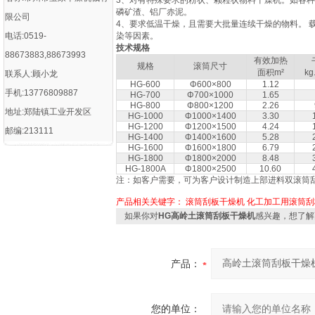
3、对有特殊要求的粉状、颗粒状物料干燥机。如各
磷矿渣、铝厂赤泥。
限公司
4、要求低温干燥，且需要大批量连续干燥的物料。 
电话:0519-
染等因素。
技术规格
88673883,88673993
有效加热
规格
滚筒尺寸
面积m²
kg
联系人:顾小龙
HG-600
Φ600×800
1.12
手机:13776809887
HG-700
Φ700×1000
1.65
HG-800
Φ800×1200
2.26
地址:郑陆镇工业开发区
HG-1000
Φ1000×1400
3.30
HG-1200
Φ1200×1500
4.24
邮编:213111
HG-1400
Φ1400×1600
5.28
HG-1600
Φ1600×1800
6.79
HG-1800
Φ1800×2000
8.48
HG-1800A
Φ1800×2500
10.60
注：如客户需要，可为客户设计制造上部进料双滚筒
产品相关关键字：
滚筒刮板干燥机
化工加工用滚筒刮
如果你对
HG高岭土滚筒刮板干燥机
感兴趣，想了解
产品：
您的单位：