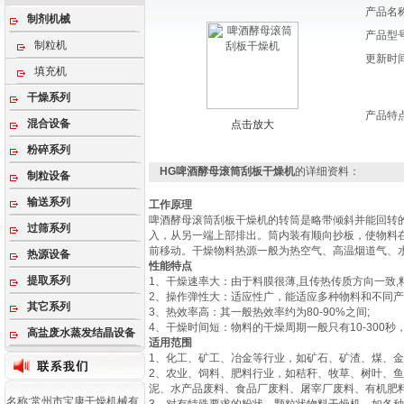
产品名
制剂机械
产品型
制粒机
更新时
填充机
干燥系列
产品特
混合设备
点击放大
粉碎系列
HG啤酒酵母滚筒刮板干燥机
的详细资料：
制粒设备
输送系列
工作原理
啤酒酵母滚筒刮板干燥机的转筒是略带倾斜并能回转
过筛系列
入，从另一端上部排出。筒内装有顺向抄板，使物料
前移动。干燥物料热源一般为热空气、高温烟道气、
热源设备
性能特点
提取系列
1、干燥速率大：由于料膜很薄,且传热传质方向一致,料膜表面
2、操作弹性大：适应性广，能适应多种物料和不同产量
其它系列
3、热效率高：其一般热效率约为80-90%之间;
4、干燥时间短：物料的干燥周期一般只有10-30
高盐废水蒸发结晶设备
适用范围
1、化工、矿工、冶金等行业，如矿石、矿渣、煤、
2、农业、饲料、肥料行业，如秸秆、牧草、树叶、
泥、水产品废料、食品厂废料、屠宰厂废料、有机肥
名称:常州市宝康干燥机械有