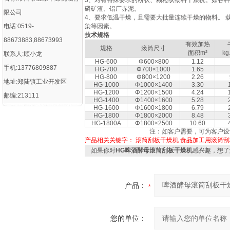
3、对有特殊要求的粉状、颗粒状物料干燥机。如各
磷矿渣、铝厂赤泥。
限公司
4、要求低温干燥，且需要大批量连续干燥的物料。 
电话:0519-
染等因素。
技术规格
88673883,88673993
有效加热
规格
滚筒尺寸
面积m²
kg
联系人:顾小龙
HG-600
Φ600×800
1.12
手机:13776809887
HG-700
Φ700×1000
1.65
HG-800
Φ800×1200
2.26
地址:郑陆镇工业开发区
HG-1000
Φ1000×1400
3.30
HG-1200
Φ1200×1500
4.24
邮编:213111
HG-1400
Φ1400×1600
5.28
HG-1600
Φ1600×1800
6.79
HG-1800
Φ1800×2000
8.48
HG-1800A
Φ1800×2500
10.60
注：如客户需要，可为客户设
产品相关关键字：
滚筒刮板干燥机
食品加工用滚筒刮
如果你对
HG啤酒酵母滚筒刮板干燥机
感兴趣，想了
产品：
您的单位：