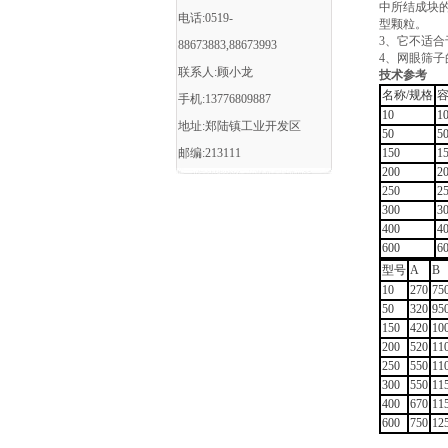
中所结成块
电话:0519-
型颗粒。
3、它不适
88673883,88673993
4、网眼筛
联系人:顾小龙
技术参考
名称/规格
容
手机:13776809887
10
1
地址:郑陆镇工业开发区
50
5
邮编:213111
150
1
200
2
250
2
300
3
400
4
600
6
型号
A
B
10
270
75
50
320
95
150
420
10
200
520
11
250
550
11
300
550
11
400
670
11
600
750
12