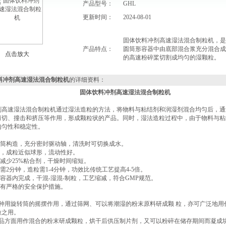
产品型号：
GHL
更新时间：
2024-08-01
固体饮料冲剂高速湿法混合制粒机，是
产品特点：
圆筒形容器中由底部混合浆充分混合成
点击放大
的高速粉碎桨切割成均匀的湿颗粒。
料冲剂高速湿法混合制粒机
的详细资料：
固体饮料冲剂高速湿法混合制粒机
剂高速湿法混合制粒机通过湿法造粒的方法，将物料与粘结剂和润湿剂混合均匀后，通
剪切、撞击和挤压等作用，形成颗粒状的产品。同时，湿法造粒过程中，由于物料与粘
均匀性和稳定性。
圆筒构造，充分密封驱动轴，清洗时可切换成水。
粒，成粒近似球形，流动性好。
艺减少25%粘合剂，干燥时间缩短。
混需2分钟，造粒需1-4分钟，功效比传统工艺提高4-5倍。
闭容器内完成，干混-湿混-制粒，工艺缩减，符合GMP规范。
具有严格的安全保护措施。
一种用旋转筒的摇摆作用，通过筛网、可以将潮湿的粉末原料研成颗 粒，亦可广泛地用
粒之用。
药品方面用作混合的粉末研成颗粒，烘干后供压制片剂，又可以粉碎在储存期间而凝成