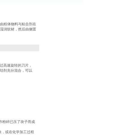
由粉体物料与粘合剂在
湿润软材，然后由侧置
过高速旋转的刀片，
结剂充分混合，可以
作粉碎已压了块子而成
块，或在化学加工过程