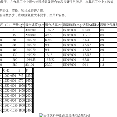
的块子。在食品工业中用作处理糖果及混合物和麦牙牛乳等品。在其它工业上如陶瓷、
合于固体、流质、浆状或磨碎之用。
子的目数多少，应根据颗粒大小要求，由用户自备。
积（L）
产量kg/h
混合速度r.p.m
混合功率kw
切割速度r.m.p
切割功率kw
压缩空气耗量m
0
3
300/600
1.5/2.2
1500/3000
0.85/1.1
0.6
0
15
200/400
4/5.5
1500/3000
1.3/1.8
0.6
50
50
180/270
6.5/8
1500/3000
2.4/3
0.9
00
80
180/270
9/11
1500/3000
4.5/5.5
0.9
50
100
180/270
9/11
1500/3000
4.5/5.5
0.9
00
130
140/220
13/16
1500/3000
4.5/5.5
1.1
00
200
106/155
18.5/22
1500/3000
6.5/8
1.5
00
280
80/120
22/30
1500/3000
9/11
1.8
C×D
E
F
0
1000×650
745
1350
0
1250×800
970
1650
00
1350×800
1050
1750
00
1650×850
1450
2050
00
1650×850
1450
2050
50
1700×900
1500
2200
50
1860×1050
1650
2350
50
2000×1050
1800
2400