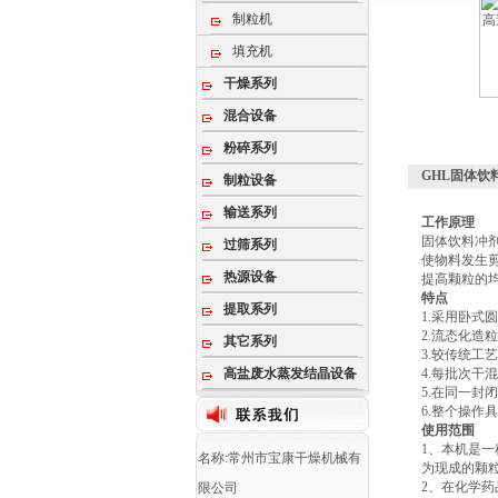
制粒机
填充机
干燥系列
混合设备
粉碎系列
GHL固体饮
制粒设备
输送系列
工作原理
固体饮料冲
过筛系列
使物料发生
热源设备
提高颗粒的
特点
提取系列
1.采用卧式
2.流态化造
其它系列
3.较传统工
高盐废水蒸发结晶设备
4.每批次干
5.在同一封
6.整个操作
使用范围
1、本机是
名称:常州市宝康干燥机械有
为现成的颗
2、在化学
限公司