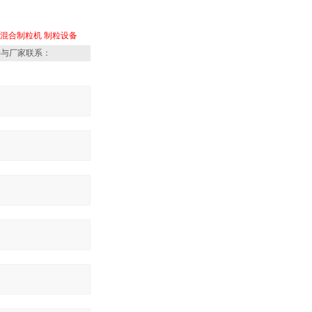
法混合制粒机
制粒设备
接与厂家联系：