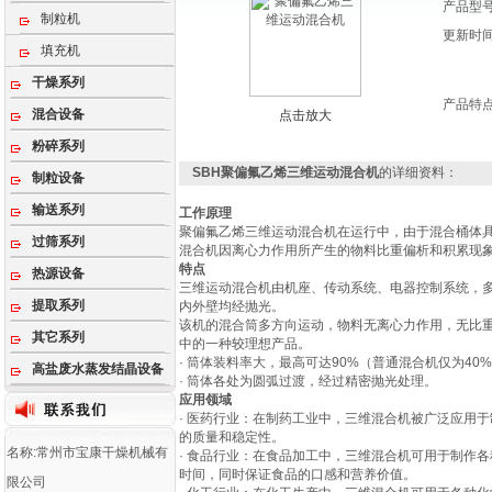
产品型
制粒机
更新时
填充机
干燥系列
产品特
混合设备
点击放大
粉碎系列
SBH聚偏氟乙烯三维运动混合机
的详细资料：
制粒设备
输送系列
工作原理
聚偏氟乙烯三维运动混合机在运行中，由于混合桶体
过筛系列
混合机因离心力作用所产生的物料比重偏析和积累现
特点
热源设备
三维运动混合机由机座、传动系统、电器控制系统，
提取系列
内外壁均经抛光。
该机的混合筒多方向运动，物料无离心力作用，无比重
其它系列
中的一种较理想产品。
· 筒体装料率大，最高可达90%（普通混合机仅为4
高盐废水蒸发结晶设备
· 筒体各处为圆弧过渡，经过精密抛光处理。
应用领域
· 医药行业：在制药工业中，三维混合机被广泛应用
的质量和稳定性。
名称:常州市宝康干燥机械有
· 食品行业：在食品加工中，三维混合机可用于制作
时间，同时保证食品的口感和营养价值。
限公司