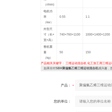
（r/min)
电机功
率
0.55
1.1
（kw）
外型尺
寸（长×
740×760×1100
1000×1400×1200
宽×高）
整机重
量
50
150
（kg）
产品相关关键字：
三维运动混合机
化工加工用三维运
如果你对
SBH聚偏氟乙烯三维运动混合机
感兴趣，
产品：
您的单位：