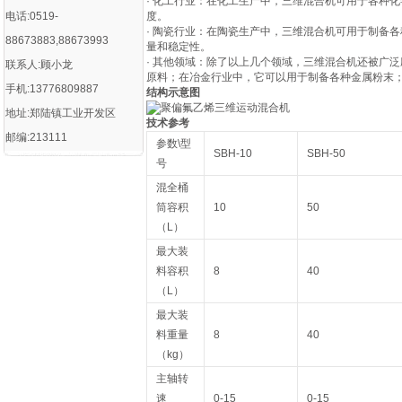
· 化工行业：在化工生产中，三维混合机可用于各种
电话:0519-
度。
· 陶瓷行业：在陶瓷生产中，三维混合机可用于制备
88673883,88673993
量和稳定性。
· 其他领域：除了以上几个领域，三维混合机还被广
联系人:顾小龙
原料；在冶金行业中，它可以用于制备各种金属粉末
手机:13776809887
结构示意图
地址:郑陆镇工业开发区
技术参考
邮编:213111
参数\型
SBH-10
SBH-50
号
混全桶
筒容积
10
50
（L）
最大装
料容积
8
40
（L）
最大装
料重量
8
40
（kg）
主轴转
速
0-15
0-15