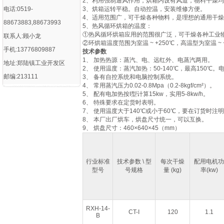
2、利用强制通风作用，烘箱内设有风道，物料干燥
电话:0519-
3、烘箱运转平稳。自动控温，安装维修方便。
4、适用范围广，可干燥各种物料，是理想的通用干
88673883,88673993
5、热风循环烘箱的温度：
①热风循环烘箱应用的范围很广泛，可干燥各种工业
联系人:顾小龙
②环烘箱温度范围为室温 ~ +250℃，高温型为室温 ~ 
手机:13776809887
技术参数
1、 加热热源：蒸汽、电、远红外、电蒸汽两用。
地址:郑陆镇工业开发区
2、 使用温度：蒸汽加热：50-140℃，最高150℃。
邮编:213111
3、 备有自控系统和电脑控制系统。
4、 常用蒸汽压力0.02-0.8Mpa（0.2-8kgf/cm²）。
5、 配有电加热按I型计算15kw，实用5-8kw/h。
6、 特殊要求在定货时表明。
7、 使用温度大于140℃或小于60℃，要在订货时注
8、 本厂出厂烘车，烘盘尺寸统一，可以互换。
9、 烘盘尺寸：460×640×45（mm）
行业标准
技术参数 \ 型
每次干燥
配用电机功
型号
号规格
量 (kg)
率(kw)
RXH-14-
CT-I
120
1.1
B