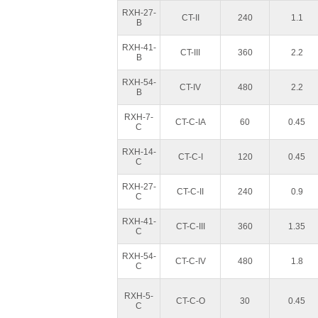
RXH-27-
CT-II
240
1.1
B
RXH-41-
CT-III
360
2.2
B
RXH-54-
CT-IV
480
2.2
B
RXH-7-
CT-C-IA
60
0.45
C
RXH-14-
CT-C-I
120
0.45
C
RXH-27-
CT-C-II
240
0.9
C
RXH-41-
CT-C-III
360
1.35
C
RXH-54-
CT-C-IV
480
1.8
C
RXH-5-
CT-C-O
30
0.45
C