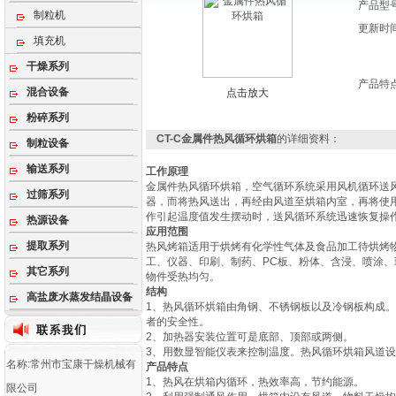
产品型
制粒机
更新时
填充机
干燥系列
产品特
混合设备
点击放大
粉碎系列
CT-C金属件热风循环烘箱
的详细资料：
制粒设备
输送系列
工作原理
金属件热风循环烘箱，空气循环系统采用风机循环送
过筛系列
器，而将热风送出，再经由风道至烘箱内室，再将使
作引起温度值发生摆动时，送风循环系统迅速恢复操
热源设备
应用范围
提取系列
热风烤箱适用于烘烤有化学性气体及食品加工待烘烤
工、仪器、印刷、制药、PC板、粉体、含浸、喷涂
其它系列
物件受热均匀。
结构
高盐废水蒸发结晶设备
1、热风循环烘箱由角钢、不锈钢板以及冷钢板构成
者的安全性。
2、加热器安装位置可是底部、顶部或两侧。
3、用数显智能仪表来控制温度。热风循环烘箱风道
名称:常州市宝康干燥机械有
产品特点
1、热风在烘箱内循环，热效率高，节约能源。
限公司