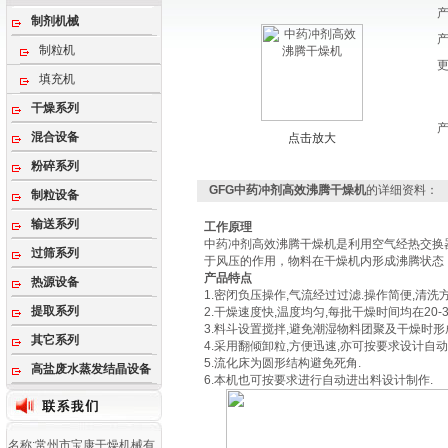
制剂机械
制粒机
填充机
干燥系列
混合设备
点击放大
粉碎系列
GFG中药冲剂高效沸腾干燥机
的详细资料：
制粒设备
输送系列
工作原理
中药冲剂高效沸腾干燥机
是利用空气经热交换
过筛系列
于风压的作用，物料在干燥机内形成沸腾状态
产品特点
热源设备
1.密闭负压操作,气流经过过滤.操作简便,清洗方
提取系列
2.干燥速度快,温度均匀,每批干燥时间均在20-3
3.料斗设置搅拌,避免潮湿物料团聚及干燥时形
其它系列
4.采用翻倾卸粒,方便迅速,亦可按要求设计自动
5.流化床为圆形结构避免死角.
高盐废水蒸发结晶设备
6.本机也可按要求进行自动进出料设计制作.
名称:常州市宝康干燥机械有