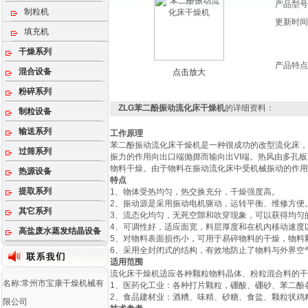
产品型号
制粒机
更新时间
填充机
干燥系列
产品特点
混合设备
点击放大
粉碎系列
ZLG苯二酚振动流化床干燥机
的详细资料：
制粒设备
输送系列
工作原理
苯二酚振动流化床干燥机是一种很成功的改型流化床，
过筛系列
振力的作用向出口端抛掷而输向出VI端。热风由多孔
物料干燥。由于物料在振动流化床中受机械振动的作用
热源设备
特点
提取系列
1、物体受热均匀，热交换充分，干燥强度高。
2、振动源是采用振动电机驱动，运转平衡、维修方便
其它系列
3、流态化均匀，无死空隙和吹穿现象，可以获得均匀
4、可调性好，适应面宽，料层厚度和在机内移动速度
高盐废水蒸发结晶设备
5、对物料表面损伤小，可用于易碎物料的干燥，物料
6、采用全封闭式的结构，有效地防止了物料与外界空
适用范围
流化床干燥机适应各种颗粒物料晶体、粉粒混合料的干
名称:常州市宝康干燥机械有
1、医药化工业：各种打片颗粒，硼酸、硼砂、苯二酚
2、食品建材业：酒糟、味精、砂糖、食盐、颗粒状鸡
限公司