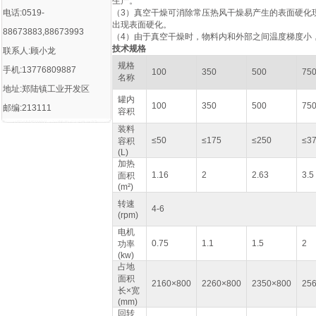
生产。
电话:0519-
（3）真空干燥可消除常压热风干燥易产生的表面硬化
出现表面硬化。
88673883,88673993
（4）由于真空干燥时，物料内和外部之间温度梯度小
技术规格
联系人:顾小龙
规格
手机:13776809887
100
350
500
75
名称
地址:郑陆镇工业开发区
罐内
100
350
500
75
邮编:213111
容积
装料
≤50
≤175
≤250
≤3
容积
(L)
加热
1.16
2
2.63
3.5
面积
(m²)
转速
4-6
(rpm)
电机
0.75
1.1
1.5
2
功率
(kw)
占地
面积
2160×800
2260×800
2350×800
25
长×宽
(mm)
回转