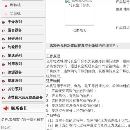
产品型号
制粒机
更新时间
填充机
干燥系列
产品特点
混合设备
点击放大
粉碎系列
SZG色母粒双锥回转真空干燥机
的详细资料：
制粒设备
输送系列
工作原理
色母粒双锥回转真空干燥机为双锥形的回转罐体，罐内
过筛系列
后蒸发的水汽，通过真空泵经真空排气管被抽走。由于
干燥效率，达到均匀干燥的目的。双锥回转真空干燥机
热源设备
统等组成。
提取系列
适应物料
本机适用于医药、食品、化工等行业的粉、粒状物料的
其它系列
1、不能接受高温的热敏性物料；
2、容易氧化，有危险的物料；
高盐废水蒸发结晶设备
3、需回收溶剂和有毒气体的物料；
4、要求残留挥发物含量极低的物料；
5、要求混合充分，均匀的物料。
产品特点
名称:常州市宝康干燥机械有
（1）真空干燥的过程中，筒体内的压力始终低于大气
（2）由于湿分在汽化过程中温度与蒸汽压力成正比，
限公司