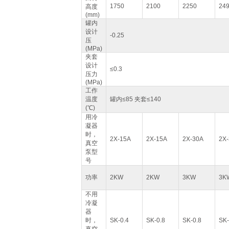
1750
2100
2250
24
高度
(mm)
罐内
设计
-0.25
压
(MPa)
夹套
设计
≤0.3
压力
(MPa)
工作
温度
罐内≤85 夹套≤140
(℃)
用冷
凝器
时，
2X-15A
2X-15A
2X-30A
2X
真空
泵型
号
功率
2KW
2KW
3KW
3K
不用
冷凝
器
时，
SK-0.4
SK-0.8
SK-0.8
SK-