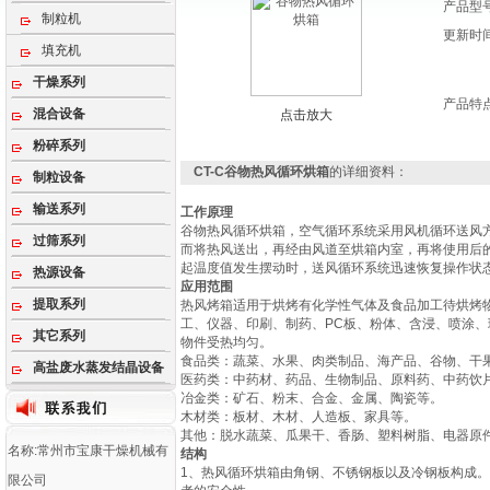
产品型
制粒机
更新时
填充机
干燥系列
产品特
混合设备
点击放大
粉碎系列
CT-C谷物热风循环烘箱
的详细资料：
制粒设备
输送系列
工作原理
谷物热风循环烘箱，空气循环系统采用风机循环送风
过筛系列
而将热风送出，再经由风道至烘箱内室，再将使用后
起温度值发生摆动时，送风循环系统迅速恢复操作状
热源设备
应用范围
提取系列
热风烤箱适用于烘烤有化学性气体及食品加工待烘烤
工、仪器、印刷、制药、PC板、粉体、含浸、喷涂
其它系列
物件受热均匀。
‌食品类‌：蔬菜、水果、肉类制品、海产品、谷物、干果
高盐废水蒸发结晶设备
‌医药类‌：中药材、药品、生物制品、原料药、中药
‌冶金类‌：矿石、粉末、合金、金属、陶瓷等‌。
‌木材类‌：板材、木材、人造板、家具等‌。
‌其他‌：脱水蔬菜、瓜果干、香肠、塑料树脂、电器原件
名称:常州市宝康干燥机械有
结构
1、热风循环烘箱由角钢、不锈钢板以及冷钢板构成
限公司