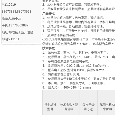
者的安全性。
电话:0519-
2、加热器安装位置可是底部、顶部或两侧。
3、用数显智能仪表来控制温度。热风循环烘箱风道
88673883,88673993
产品特点
1、热风在烘箱内循环，热效率高，节约能源。
联系人:顾小龙
2、利用强制通风作用，烘箱内设有风道，物料干燥
手机:13776809887
3、烘箱运转平稳。自动控温，安装维修方便。
4、适用范围广，可干燥各种物料，是理想的通用干
地址:郑陆镇工业开发区
5、热风循环烘箱的温度：
邮编:213111
①热风循环烘箱应用的范围很广泛，可干燥各种工业
②环烘箱温度范围为室温 ~ +250℃，高温型为室温 ~ 
技术参数
1、 加热热源：蒸汽、电、远红外、电蒸汽两用。
2、 使用温度：蒸汽加热：50-140℃，最高150℃。
3、 备有自控系统和电脑控制系统。
4、 常用蒸汽压力0.02-0.8Mpa（0.2-8kgf/cm²）。
5、 配有电加热按I型计算15kw，实用5-8kw/h。
6、 特殊要求在定货时表明。
7、 使用温度大于140℃或小于60℃，要在订货时注
8、 本厂出厂烘车，烘盘尺寸统一，可以互换。
9、 烘盘尺寸：460×640×45（mm）
行业标准
技术参数 \ 型
每次干燥
配用电机功
型号
号规格
量 (kg)
率(kw)