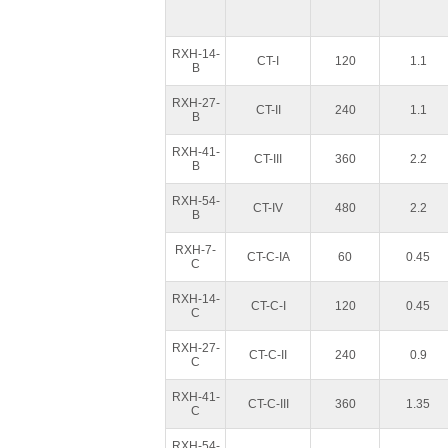
RXH-14-
CT-I
120
1.1
B
RXH-27-
CT-II
240
1.1
B
RXH-41-
CT-III
360
2.2
B
RXH-54-
CT-IV
480
2.2
B
RXH-7-
CT-C-IA
60
0.45
C
RXH-14-
CT-C-I
120
0.45
C
RXH-27-
CT-C-II
240
0.9
C
RXH-41-
CT-C-III
360
1.35
C
RXH-54-