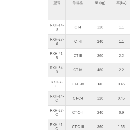
型号
号规格
量 (kg)
率(kw)
RXH-14-
CT-I
120
1.1
B
RXH-27-
CT-II
240
1.1
B
RXH-41-
CT-III
360
2.2
B
RXH-54-
CT-IV
480
2.2
B
RXH-7-
CT-C-IA
60
0.45
C
RXH-14-
CT-C-I
120
0.45
C
RXH-27-
CT-C-II
240
0.9
C
RXH-41-
CT-C-III
360
1.35
C