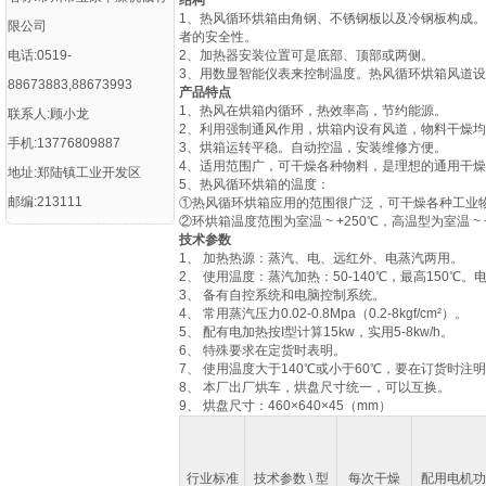
结构
1、热风循环烘箱由角钢、不锈钢板以及冷钢板构成
限公司
者的安全性。
电话:0519-
2、加热器安装位置可是底部、顶部或两侧。
3、用数显智能仪表来控制温度。热风循环烘箱风道
88673883,88673993
产品特点
1、热风在烘箱内循环，热效率高，节约能源。
联系人:顾小龙
2、利用强制通风作用，烘箱内设有风道，物料干燥
手机:13776809887
3、烘箱运转平稳。自动控温，安装维修方便。
4、适用范围广，可干燥各种物料，是理想的通用干
地址:郑陆镇工业开发区
5、热风循环烘箱的温度：
邮编:213111
①热风循环烘箱应用的范围很广泛，可干燥各种工业
②环烘箱温度范围为室温 ~ +250℃，高温型为室温 ~ 
技术参数
1、 加热热源：蒸汽、电、远红外、电蒸汽两用。
2、 使用温度：蒸汽加热：50-140℃，最高150℃。
3、 备有自控系统和电脑控制系统。
4、 常用蒸汽压力0.02-0.8Mpa（0.2-8kgf/cm²）。
5、 配有电加热按I型计算15kw，实用5-8kw/h。
6、 特殊要求在定货时表明。
7、 使用温度大于140℃或小于60℃，要在订货时注
8、 本厂出厂烘车，烘盘尺寸统一，可以互换。
9、 烘盘尺寸：460×640×45（mm）
行业标准
技术参数 \ 型
每次干燥
配用电机功