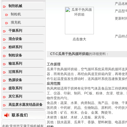
产品名
制剂机械
产品型
制粒机
更新时
填充机
干燥系列
产品特
混合设备
点击放大
粉碎系列
CT-C瓜果干热风循环烘箱
的详细资料：
制粒设备
输送系列
工作原理
瓜果干热风循环烘箱，空气循环系统采用风机循环送
过筛系列
器，而将热风送出，再经由风道至烘箱内室，再将使
作引起温度值发生摆动时，送风循环系统迅速恢复操
热源设备
应用范围
提取系列
热风烤箱适用于烘烤有化学性气体及食品加工待烘烤
工、仪器、印刷、制药、PC板、粉体、含浸、喷涂
其它系列
物件受热均匀。
‌食品类‌：蔬菜、水果、肉类制品、海产品、谷物、干果
高盐废水蒸发结晶设备
‌医药类‌：中药材、药品、生物制品、原料药、中药
‌冶金类‌：矿石、粉末、合金、金属、陶瓷等‌。
‌木材类‌：板材、木材、人造板、家具等‌。
‌其他‌：脱水蔬菜、瓜果干、香肠、塑料树脂、电器原件
名称:常州市宝康干燥机械有