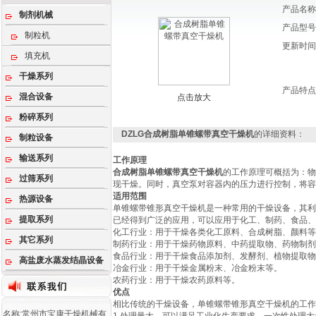
产品名称
制剂机械
产品型号
制粒机
更新时间
填充机
干燥系列
产品特点
混合设备
点击放大
粉碎系列
DZLG合成树脂单锥螺带真空干燥机
的详细资料：
制粒设备
输送系列
工作原理
合成树脂单锥螺带真空干燥机
的工作原理可概括为：物
过筛系列
现干燥。同时，真空泵对容器内的压力进行控制，将容
适用范围
热源设备
单锥螺带锥形真空干燥机是一种常用的干燥设备，其利
提取系列
已经得到广泛的应用，可以应用于化工、制药、食品、
‌化工行业‌：用于干燥各类化工原料、合成树脂、颜料等
其它系列
‌制药行业‌：用于干燥药物原料、中药提取物、药物制剂
‌食品行业‌：用于干燥食品添加剂、发酵剂、植物提取物
高盐废水蒸发结晶设备
‌冶金行业‌：用于干燥金属粉末、冶金粉末等‌。
‌农药行业‌：用于干燥农药原料等‌。
优点
相比传统的干燥设备，单锥螺带锥形真空干燥机的工作
名称:常州市宝康干燥机械有