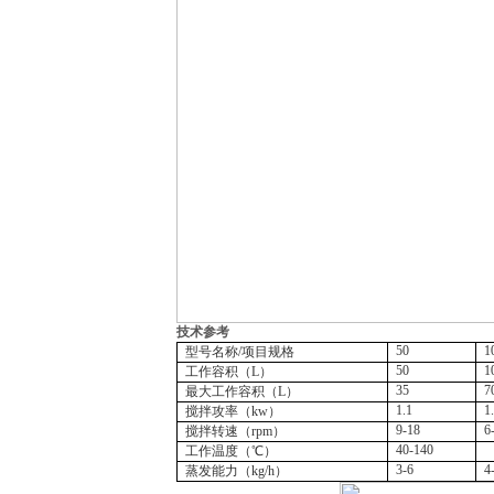
技术参考
50
1
型号名称/项目规格
50
1
工作容积（L）
35
7
最大工作容积（L）
1.1
1
搅拌攻率（kw）
9-18
6
搅拌转速（rpm）
40-140
工作温度（℃）
3-6
4
蒸发能力（kg/h）