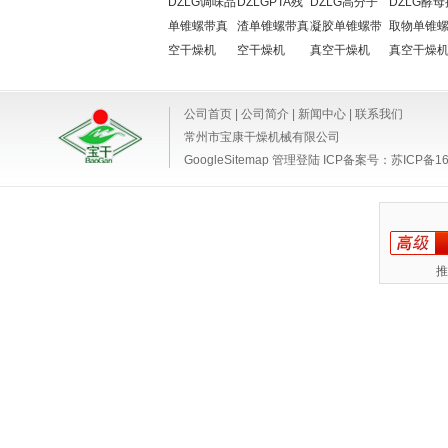
DZLG调味品
DZLGPTA残
DZLG高分子
DZLG酵母
单锥螺带真
渣单锥螺带真
凝胶单锥螺带
取物单锥
空干燥机
空干燥机
真空干燥机
真空干燥
公司首页
|
公司简介
|
新闻中心
|
联系我们
常州市宝康干燥机械有限公司
GoogleSitemap
管理登陆
ICP备案号：
苏ICP备16
推