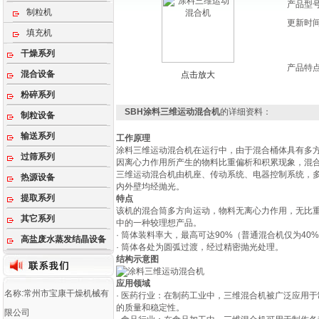
产品型
制粒机
更新时
填充机
干燥系列
产品特
混合设备
点击放大
粉碎系列
SBH涂料三维运动混合机
的详细资料：
制粒设备
输送系列
工作原理
涂料三维运动混合机在运行中，由于混合桶体具有多
过筛系列
因离心力作用所产生的物料比重偏析和积累现象，混
三维运动混合机由机座、传动系统、电器控制系统，
热源设备
内外壁均经抛光。
提取系列
特点
该机的混合筒多方向运动，物料无离心力作用，无比重
其它系列
中的一种较理想产品。
· 筒体装料率大，最高可达90%（普通混合机仅为4
高盐废水蒸发结晶设备
· 筒体各处为圆弧过渡，经过精密抛光处理。
结构示意图
应用领域
名称:常州市宝康干燥机械有
· 医药行业：在制药工业中，三维混合机被广泛应用
的质量和稳定性。
限公司