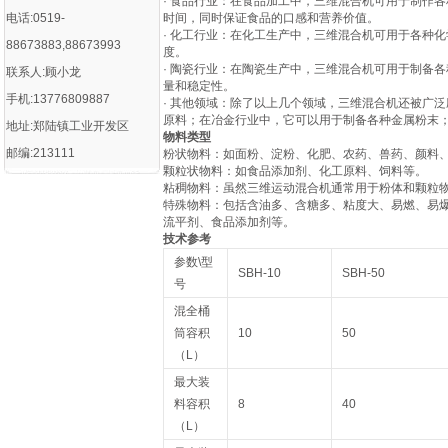
· 食品行业：在食品加工中，三维混合机可用于制作
电话:0519-
时间，同时保证食品的口感和营养价值。
· 化工行业：在化工生产中，三维混合机可用于各种
88673883,88673993
度。
· 陶瓷行业：在陶瓷生产中，三维混合机可用于制备
联系人:顾小龙
量和稳定性。
手机:13776809887
· 其他领域：除了以上几个领域，三维混合机还被广
原料；在冶金行业中，它可以用于制备各种金属粉末
地址:郑陆镇工业开发区
物料类型
邮编:213111
‌粉状物料‌：如面粉、淀粉、化肥、农药、兽药、颜料
‌颗粒状物料‌：如食品添加剂、化工原料、饲料等‌。
‌粘稠物料‌：虽然三维运动混合机通常用于粉体和颗粒
‌特殊物料‌：包括含油多、含糖多、粘度大、易燃、
流平剂、食品添加剂等‌。
技术参考
参数\型
SBH-10
SBH-50
号
混全桶
筒容积
10
50
（L）
最大装
料容积
8
40
（L）