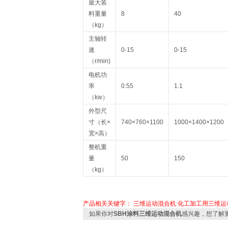
最大装
料重量
8
40
（kg）
主轴转
速
0-15
0-15
（r/min)
电机功
率
0.55
1.1
（kw）
外型尺
寸（长×
740×760×1100
1000×1400×1200
宽×高）
整机重
量
50
150
（kg）
产品相关关键字：
三维运动混合机
化工加工用三维运
如果你对
SBH涂料三维运动混合机
感兴趣，想了解