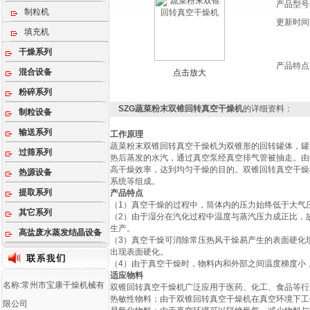
产品型号
制粒机
更新时间
填充机
干燥系列
产品特点
混合设备
点击放大
粉碎系列
SZG蔬菜粉末双锥回转真空干燥机
的详细资料：
制粒设备
输送系列
工作原理
蔬菜粉末双锥回转真空干燥机为双锥形的回转罐体，罐
过筛系列
热后蒸发的水汽，通过真空泵经真空排气管被抽走。由
高干燥效率，达到均匀干燥的目的。双锥回转真空干燥
热源设备
系统等组成。
提取系列
产品特点
（1）真空干燥的过程中，筒体内的压力始终低于大气
其它系列
（2）由于湿分在汽化过程中温度与蒸汽压力成正比，
生产。
高盐废水蒸发结晶设备
（3）真空干燥可消除常压热风干燥易产生的表面硬化
出现表面硬化。
（4）由于真空干燥时，物料内和外部之间温度梯度小
适应物料
名称:常州市宝康干燥机械有
双锥回转真空干燥机
广泛应用于医药、化工、食品等行
‌热敏性物料‌：由于双锥回转真空干燥机在真空环境下
限公司