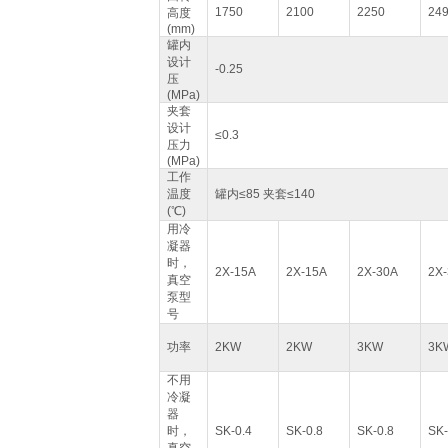
1750
2100
2250
24
高度
(mm)
罐内
设计
-0.25
压
(MPa)
夹套
设计
≤0.3
压力
(MPa)
工作
温度
罐内≤85 夹套≤140
(℃)
用冷
凝器
时，
2X-15A
2X-15A
2X-30A
2X
真空
泵型
号
功率
2KW
2KW
3KW
3K
不用
冷凝
器
时，
SK-0.4
SK-0.8
SK-0.8
SK-