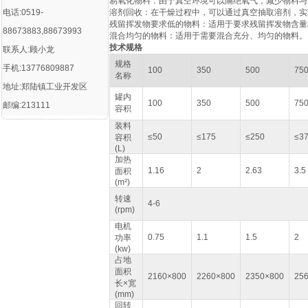
‌易氧化物料‌：由于真空环境可以隔绝氧气，减少物料
电话:0519-
‌溶剂回收‌：在干燥过程中，可以通过真空抽取溶剂，
‌残留挥发物要求低的物料‌：适用于要求残留挥发物含量
88673883,88673993
‌混合均匀的物料‌：适用于需要混合充分、均匀的物料‌。
技术规格
联系人:顾小龙
规格
手机:13776809887
100
350
500
75
名称
地址:郑陆镇工业开发区
罐内
100
350
500
75
邮编:213111
容积
装料
≤50
≤175
≤250
≤3
容积
(L)
加热
1.16
2
2.63
3.5
面积
(m²)
转速
4-6
(rpm)
电机
0.75
1.1
1.5
2
功率
(kw)
占地
面积
2160×800
2260×800
2350×800
25
长×宽
(mm)
回转