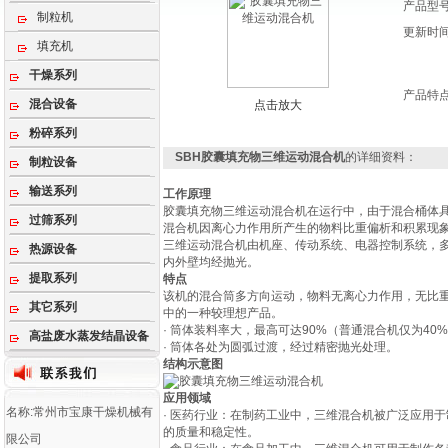
产品型
制粒机
更新时
填充机
干燥系列
产品特
混合设备
点击放大
粉碎系列
SBH胶囊填充物三维运动混合机
的详细资料：
制粒设备
输送系列
工作原理
胶囊填充物三维运动混合机在运行中，由于混合桶体
过筛系列
混合机因离心力作用所产生的物料比重偏析和积累现
三维运动混合机由机座、传动系统、电器控制系统，
热源设备
内外壁均经抛光。
提取系列
特点
该机的混合筒多方向运动，物料无离心力作用，无比重
其它系列
中的一种较理想产品。
· 筒体装料率大，最高可达90%（普通混合机仅为4
高盐废水蒸发结晶设备
· 筒体各处为圆弧过渡，经过精密抛光处理。
结构示意图
应用领域
名称:常州市宝康干燥机械有
· 医药行业：在制药工业中，三维混合机被广泛应用
的质量和稳定性。
限公司