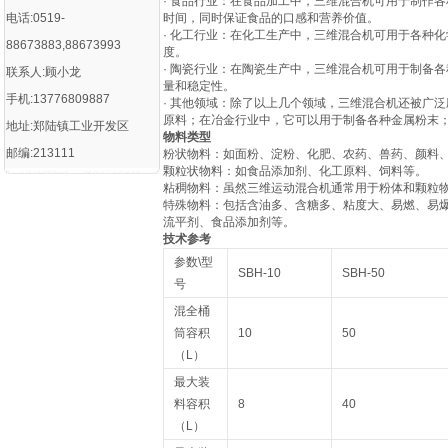
· 食品行业：在食品加工中，三维混合机可用于制作
电话:0519-
时间，同时保证食品的口感和营养价值。
· 化工行业：在化工生产中，三维混合机可用于各种
88673883,88673993
度。
· 陶瓷行业：在陶瓷生产中，三维混合机可用于制备
联系人:顾小龙
量和稳定性。
手机:13776809887
· 其他领域：除了以上几个领域，三维混合机还被广
原料；在冶金行业中，它可以用于制备各种金属粉末
地址:郑陆镇工业开发区
物料类型
邮编:213111
‌粉状物料‌：如面粉、淀粉、化肥、农药、兽药、颜料
‌颗粒状物料‌：如食品添加剂、化工原料、饲料等‌。
‌粘稠物料‌：虽然三维运动混合机通常用于粉体和颗粒
‌特殊物料‌：包括含油多、含糖多、粘度大、易燃、
流平剂、食品添加剂等‌。
技术参考
参数\型
SBH-10
SBH-50
号
混全桶
筒容积
10
50
（L）
最大装
料容积
8
40
（L）