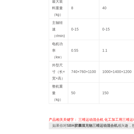
最大装
料重量
8
40
（kg）
主轴转
速
0-15
0-15
（r/min)
电机功
率
0.55
1.1
（kw）
外型尺
寸（长×
740×760×1100
1000×1400×1200
宽×高）
整机重
量
50
150
（kg）
产品相关关键字：
三维运动混合机
化工加工用三维运
如果你对
SBH胶囊填充物三维运动混合机
感兴趣，