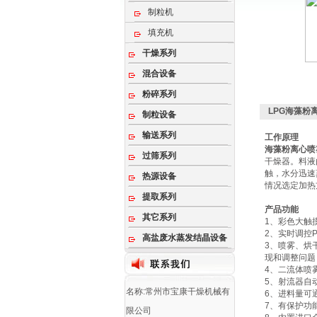
制粒机
填充机
干燥系列
混合设备
粉碎系列
LPG海藻粉
制粒设备
输送系列
工作原理
海藻粉离心喷
过筛系列
干燥器。料液
触，水分迅速
热源设备
情况选定加热
提取系列
产品功能
其它系列
1、彩色大触
2、实时调控
高盐废水蒸发结晶设备
3、喷雾、烘
现和调整问题
4、二流体喷
5、射流器自
名称:常州市宝康干燥机械有
6、进料量可
7、有保护功
限公司