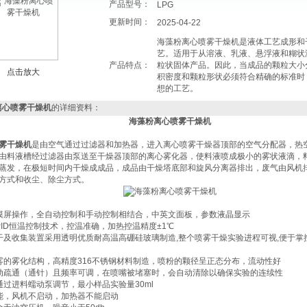
产品型号：
LPG
更新时间：
2025-04-22
海藻粉离心喷雾干燥机是液体工艺成形和
艺。适用于从溶液、乳液、悬浮液和糊状
产品特点：
粒状固体产品。因此，当成品的颗粒大小
点击放大
积密度和颗粒形状必须符合精确的标准时
想的工艺。
离心喷雾干燥机
的详细资料：
海藻粉离心喷雾干燥机
雾干燥机
是由空气通过过滤器和加热器，进入离心喷雾干燥器顶部的空气分配器，热
由料液槽经过滤器由泵送至干燥器顶部的离心雾化器，使料液喷成极小的雾状液滴，
蒸发，在极短时间内干燥成成品，成品由干燥塔底部和旋风分离器排出，废气由风机
方式和收尘、除尘方式。
摸屏操作，全自动控制和手动控制相结合，中英文面板，参数液晶显示
PID恒温控制技术，控温准确，加热控温精度±1℃
干及收集装置采用透明优质耐高温高硼硅玻璃制造,整个喷雾干燥实验进程可视,便于掌
雾的雾化结构，高精度316不锈钢材料制造，喷粉的颗径呈正态分布，流动性好
动疏通（通针）且频率可调，在喷嘴被堵塞时，会自动清除以确保实验的连续性
通过进料蠕动泵调节，最小样品实验量30ml
能，风机不启动，加热器不能启动