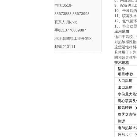
8、内置进口
电话:0519-
9、配备进风
10、干燥后
88673883,88673993
11、喷雾头
12、氮气循
联系人:顾小龙
13、符合欧
手机:13776809887
应用范围
适用于高校、
地址:郑陆镇工业开发区
对热敏感性物
邮编:213111
这些活性材料
具体用于下列
陶和超导体生
技术规格
型号
项目/参数
入口温度
出口温度
水份最大蒸发
离心喷雾头
最高转速（r.
喷雾盘直径
热源
电加热最大
外形尺寸（