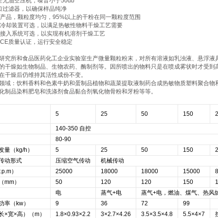
全无油空压机，噪音小于50db
口过滤器，以确保样品纯净
的产品，颗粒度均匀，95%以上的干粉在同一颗粒度范围
水冷却装置可选，以满足热敏性物料干燥工艺需要
环接入系统可选，以实现有机溶剂干燥工艺
盟CE质量认证，运行安全稳定
研究所和食品医药化工企业实验室生产微量颗粒粉末，对所有溶液如乳浊液、悬浮液具
的干燥如生物制品、生物农药、酶制剂等。因所喷出的物料只是在喷成雾状时才受到
在干燥后仍维持其活性成份不变。
领域：饮料香料和色素牛奶和蛋制品植物和蔬菜提取液制药合成热敏物质塑料聚合物
化制品染料肥皂和洗涤剂食品黏合剂氧化物骨粉和牙粉等等。
5
25
50
150
140-350 自控
80-90
量（kg/h）
5
25
50
150
传动形式
压缩空气传动
机械传动
p.m）
25000
18000
18000
15000
（mm）
50
120
120
150
电
蒸气+电
蒸气+电，燃油、煤气、热风
功率（kw）
9
36
72
99
长×宽×高）（m）
1.8×0.93×2.2
3×2.7×4.26
3.5×3.5×4.8
5.5×4×7