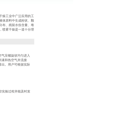
干燥工业中广泛应用的工
液体原料中生成粉状、颗
分布、残留水份含量、堆
，喷雾干燥是一道十分理
空气呈螺旋状均匀进入
料液和热空气并流接
排出。用户可根据实际
控实验过程并能及时发