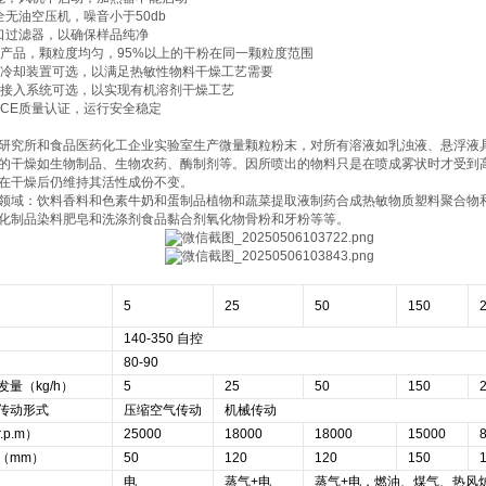
全无油空压机，噪音小于50db
口过滤器，以确保样品纯净
的产品，颗粒度均匀，95%以上的干粉在同一颗粒度范围
水冷却装置可选，以满足热敏性物料干燥工艺需要
环接入系统可选，以实现有机溶剂干燥工艺
盟CE质量认证，运行安全稳定
研究所和食品医药化工企业实验室生产微量颗粒粉末，对所有溶液如乳浊液、悬浮液具
的干燥如生物制品、生物农药、酶制剂等。因所喷出的物料只是在喷成雾状时才受到
在干燥后仍维持其活性成份不变。
领域：饮料香料和色素牛奶和蛋制品植物和蔬菜提取液制药合成热敏物质塑料聚合物
化制品染料肥皂和洗涤剂食品黏合剂氧化物骨粉和牙粉等等。
5
25
50
150
140-350 自控
80-90
量（kg/h）
5
25
50
150
传动形式
压缩空气传动
机械传动
p.m）
25000
18000
18000
15000
（mm）
50
120
120
150
电
蒸气+电
蒸气+电，燃油、煤气、热风