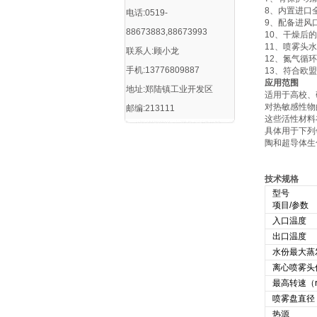
8、内置进口
电话:0519-
9、配备进风
88673883,88673993
10、干燥后
11、喷雾头
联系人:顾小龙
12、氮气循
手机:13776809887
13、符合欧
应用范围
地址:郑陆镇工业开发区
适用于高校、
对热敏感性物
邮编:213111
这些活性材料
具体用于下列
陶和超导体生
技术规格
型号
项目/参数
入口温度
出口温度
水份最大蒸发
离心喷雾头
最高转速（r.
喷雾盘直径
热源