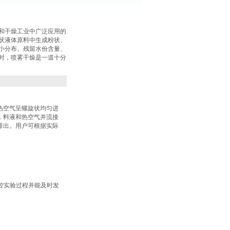
和干燥工业中广泛应用的
状液体原料中生成粉状、
小分布、残留水份含量、
时，喷雾干燥是一道十分
热空气呈螺旋状均匀进
，料液和热空气并流接
排出。用户可根据实际
控实验过程并能及时发