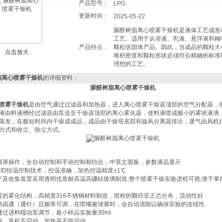
产品型号：
LPG
更新时间：
2025-05-22
脲醛树脂离心喷雾干燥机是液体工艺成形
工艺。适用于从溶液、乳液、悬浮液和糊
产品特点：
颗粒状固体产品。因此，当成品的颗粒大
点击放大
堆积密度和颗粒形状必须符合精确的标准
理想的工艺。
脂离心喷雾干燥机
的详细资料：
脲醛树脂离心喷雾干燥机
喷雾干燥机
是由空气通过过滤器和加热器，进入离心喷雾干燥器顶部的空气分配器，
液由料液槽经过滤器由泵送至干燥器顶部的离心雾化器，使料液喷成极小的雾状液滴
蒸发，在极短时间内干燥成成品，成品由干燥塔底部和旋风分离器排出，废气由风机
方式和收尘、除尘方式。
摸屏操作，全自动控制和手动控制相结合，中英文面板，参数液晶显示
PID恒温控制技术，控温准确，加热控温精度±1℃
干及收集装置采用透明优质耐高温高硼硅玻璃制造,整个喷雾干燥实验进程可视,便于掌
雾的雾化结构，高精度316不锈钢材料制造，喷粉的颗径呈正态分布，流动性好
动疏通（通针）且频率可调，在喷嘴被堵塞时，会自动清除以确保实验的连续性
通过进料蠕动泵调节，最小样品实验量30ml
能，风机不启动，加热器不能启动