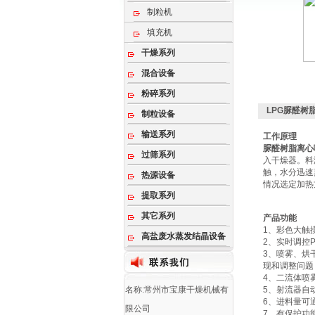
制粒机
填充机
干燥系列
混合设备
粉碎系列
LPG脲醛树
制粒设备
输送系列
工作原理
脲醛树脂离心
过筛系列
入干燥器。料
触，水分迅速
热源设备
情况选定加热
提取系列
其它系列
产品功能
1、彩色大触
高盐废水蒸发结晶设备
2、实时调控
3、喷雾、烘
现和调整问题
4、二流体喷
名称:常州市宝康干燥机械有
5、射流器自
6、进料量可
限公司
7、有保护功