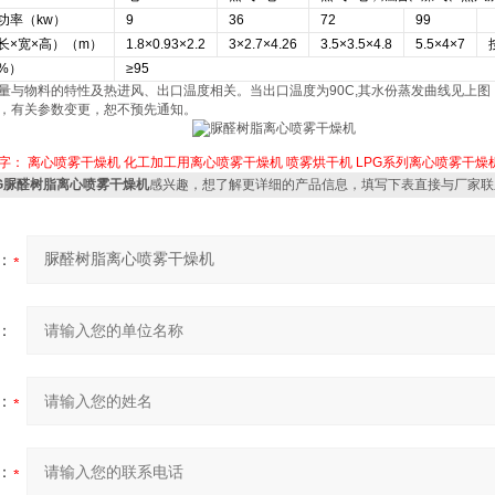
功率（kw）
9
36
72
99
长×宽×高）（m）
1.8×0.93×2.2
3×2.7×4.26
3.5×3.5×4.8
5.5×4×7
%）
≥95
量与物料的特性及热进风、出口温度相关。当出口温度为90C,其水份蒸发曲线见上图
，有关参数变更，恕不预先通知。
字：
离心喷雾干燥机
化工加工用离心喷雾干燥机
喷雾烘干机
LPG系列离心喷雾干燥
PG脲醛树脂离心喷雾干燥机
感兴趣，想了解更详细的产品信息，填写下表直接与厂家联
：
：
：
：