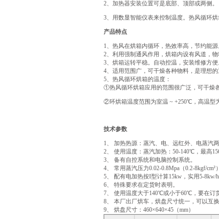
2、加热器安装位置可是底部、顶部或两侧。
3、用数显智能仪表来控制温度。热风循环
产品特点
1、热风在烘箱内循环，热效率高，节约能源
2、利用强制通风作用，烘箱内设有风道，物
3、烘箱运转平稳。自动控温，安装维修方便
4、适用范围广，可干燥各种物料，是理想的
5、热风循环烘箱的温度：
①热风循环烘箱应用的范围很广泛，可干燥
②环烘箱温度范围为室温 ~ +250℃，高温型为室
技术参数
1、 加热热源：蒸汽、电、远红外、电蒸汽
2、 使用温度：蒸汽加热：50-140℃，最高1
3、 备有自控系统和电脑控制系统。
4、 常用蒸汽压力0.02-0.8Mpa（0.2-8kgf/cm
5、 配有电加热按I型计算15kw，实用5-8kw/
6、 特殊要求在定货时表明。
7、 使用温度大于140℃或小于60℃，要在
8、 本厂出厂烘车，烘盘尺寸统一，可以互
9、 烘盘尺寸：460×640×45（mm）