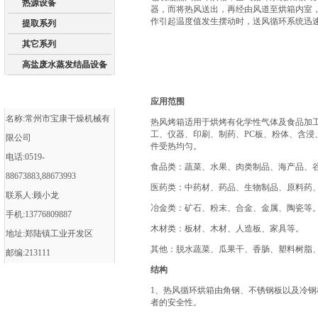
热源设备
器，而将热风送出，再经由风道至烘箱内室
作引起温度值发生摆动时，送风循环系统迅
提取系列
其它系列
高盐废水蒸发结晶设备
应用范围
名称:常州市宝康干燥机械有
热风烤箱适用于烘烤有化学性气体及食品加
工、仪器、印刷、制药、PC板、粉体、含
限公司
件受热均匀。
电话:0519-
‌食品类‌：蔬菜、水果、肉类制品、海产品、
88673883,88673993
‌医药类‌：中药材、药品、生物制品、原料
联系人:顾小龙
‌冶金类‌：矿石、粉末、合金、金属、陶瓷等‌
手机:13776809887
‌木材类‌：板材、木材、人造板、家具等‌。
地址:郑陆镇工业开发区
‌其他‌：脱水蔬菜、瓜果干、香肠、塑料树脂
邮编:213111
结构
1、热风循环烘箱由角钢、不锈钢板以及冷
者的安全性。