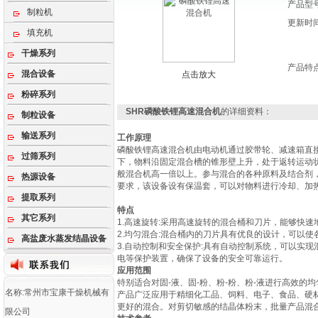
产品型
制粒机
更新时
填充机
干燥系列
产品特
混合设备
点击放大
粉碎系列
SHR磷酸铁锂‌高速混合机
的详细资料：
制粒设备
输送系列
工作原理
磷酸铁锂‌高速混合机由电动机通过胶带轮、减速箱
过筛系列
下，物料沿固定混合槽的锥形壁上升，处于返转运动
般混合机高一倍以上。参与混合的各种原料及结合剂
热源设备
要求，该设备设有保温套，可以对物料进行冷却、加
提取系列
特点
其它系列
1.高速旋转:采用高速旋转的混合桶和刀片，能够快
2.均匀混合:混合桶内的刀片具有优良的设计，可以
高盐废水蒸发结晶设备
3.自动控制和安全保护:具有自动控制系统，可以实
电等保护装置，确保了设备的安全可靠运行。
应用范围
特别适合对固-液、固-粉、粉-粉、粉-液进行高效的
名称:常州市宝康干燥机械有
产品广泛应用于精细化工品、饲料、电子、食品、硬材
更好的混合。对剪切敏感的结晶体粉末，批量产品混合
限公司