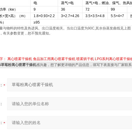
电
蒸气+电
蒸气+电，燃油、煤气、热风
功率（kw）
9
36
72
99
长×宽×高）（m）
1.8×0.93×2.2
3×2.7×4.26
3.5×3.5×4.8
5.5×4×7
%）
≥95
量与物料的特性及热进风、出口温度相关。当出口温度为90C,其水份蒸发曲线见上图
，有关参数变更，恕不预先通知。
字：
离心喷雾干燥机
食品加工用离心喷雾干燥机
喷雾烘干机
LPG系列离心喷雾干燥
PG草莓粉离心喷雾干燥机
感兴趣，想了解更详细的产品信息，填写下表直接与厂家联系
：
：
：