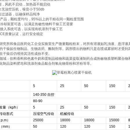
能，风机不启动，加热器不能启动
全无油空压机，噪音小于50db
口过滤器，以确保样品纯净
的产品，颗粒度均匀，95%以上的干粉在同一颗粒度范围
水冷却装置可选，以满足热敏性物料干燥工艺需要
环接入系统可选，以实现有机溶剂干燥工艺
盟CE质量认证，运行安全稳定
研究所和食品医药化工企业实验室生产微量颗粒粉末，对所有溶液如乳浊液、悬浮液具
的干燥如生物制品、生物农药、酶制剂等。因所喷出的物料只是在喷成雾状时才受到
在干燥后仍维持其活性成份不变。
领域：饮料香料和色素牛奶和蛋制品植物和蔬菜提取液制药合成热敏物质塑料聚合物
化制品染料肥皂和洗涤剂食品黏合剂氧化物骨粉和牙粉等等。
5
25
50
150
140-350 自控
80-90
量（kg/h）
5
25
50
150
传动形式
压缩空气传动
机械传动
p.m）
25000
18000
18000
15000
（mm）
50
120
120
150