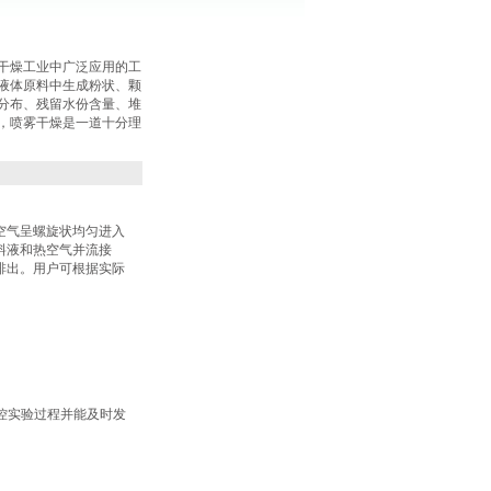
干燥工业中广泛应用的工
液体原料中生成粉状、颗
分布、残留水份含量、堆
，喷雾干燥是一道十分理
空气呈螺旋状均匀进入
料液和热空气并流接
排出。用户可根据实际
控实验过程并能及时发