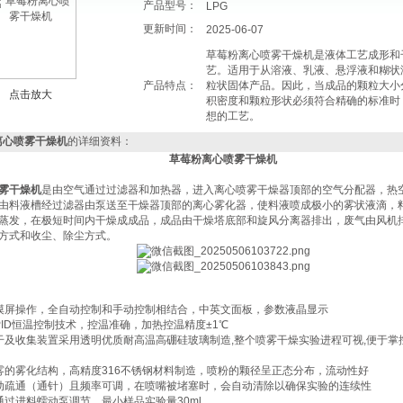
产品型号：
LPG
更新时间：
2025-06-07
草莓粉离心喷雾干燥机是液体工艺成形和
艺。适用于从溶液、乳液、悬浮液和糊状
产品特点：
粒状固体产品。因此，当成品的颗粒大小
点击放大
积密度和颗粒形状必须符合精确的标准时
想的工艺。
离心喷雾干燥机
的详细资料：
草莓粉离心喷雾干燥机
雾干燥机
是由空气通过过滤器和加热器，进入离心喷雾干燥器顶部的空气分配器，热
由料液槽经过滤器由泵送至干燥器顶部的离心雾化器，使料液喷成极小的雾状液滴，
蒸发，在极短时间内干燥成成品，成品由干燥塔底部和旋风分离器排出，废气由风机
方式和收尘、除尘方式。
摸屏操作，全自动控制和手动控制相结合，中英文面板，参数液晶显示
PID恒温控制技术，控温准确，加热控温精度±1℃
干及收集装置采用透明优质耐高温高硼硅玻璃制造,整个喷雾干燥实验进程可视,便于掌
雾的雾化结构，高精度316不锈钢材料制造，喷粉的颗径呈正态分布，流动性好
动疏通（通针）且频率可调，在喷嘴被堵塞时，会自动清除以确保实验的连续性
通过进料蠕动泵调节，最小样品实验量30ml