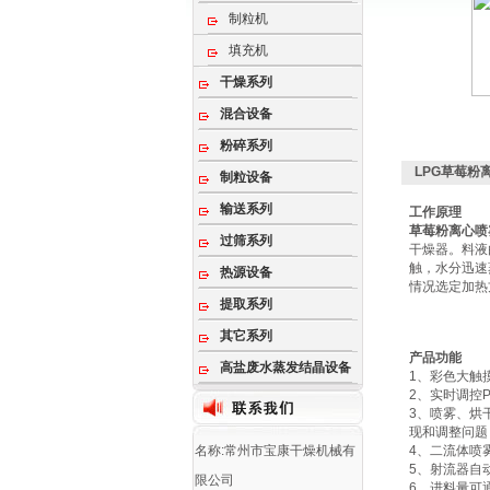
制粒机
填充机
干燥系列
混合设备
粉碎系列
LPG草莓粉
制粒设备
输送系列
工作原理
草莓粉离心喷
过筛系列
干燥器。料液
触，水分迅速
热源设备
情况选定加热
提取系列
其它系列
产品功能
高盐废水蒸发结晶设备
1、彩色大触
2、实时调控
3、喷雾、烘
现和调整问题
名称:常州市宝康干燥机械有
4、二流体喷
5、射流器自
限公司
6、进料量可