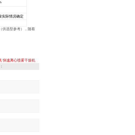
炉
按实际情况确定
（供选型参考），随着
机
快速离心喷雾干燥机
：