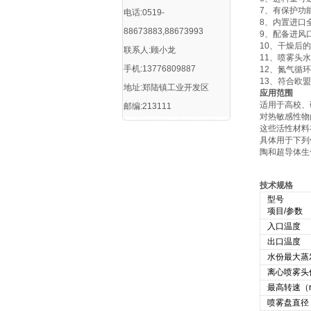
7、有保护功
电话:0519-
8、内置进口
88673883,88673993
9、配备进风
10、干燥后
联系人:顾小龙
11、喷雾头
手机:13776809887
12、氮气循
13、符合欧
地址:郑陆镇工业开发区
应用范围
适用于高校、
邮编:213111
对热敏感性物
这些活性材料
具体用于下列
陶和超导体生
技术规格
型号
项目/参数
入口温度
出口温度
水份最大蒸发
离心喷雾头
最高转速（r.
喷雾盘直径