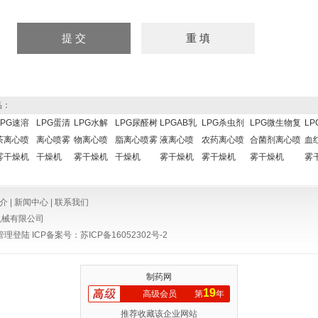
品：
LPG速溶
LPG蛋清
LPG水解
LPG尿醛树
LPGAB乳
LPG杀虫剂
LPG微生物复
L
茶离心喷
离心喷雾
物离心喷
脂离心喷雾
液离心喷
农药离心喷
合菌剂离心喷
血
雾干燥机
干燥机
雾干燥机
干燥机
雾干燥机
雾干燥机
雾干燥机
雾
介
|
新闻中心
|
联系我们
机械有限公司
管理登陆
ICP备案号：
苏ICP备16052302号-2
制药网
19
高级会员
第
年
推荐收藏该企业网站