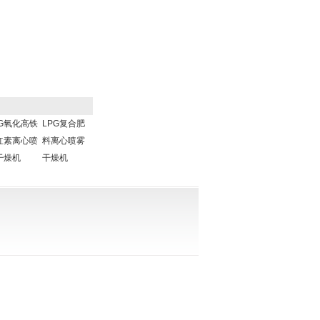
PG氧化高铁
LPG复合肥
红素离心喷
料离心喷雾
干燥机
干燥机