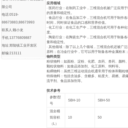
应用领域
限公司
· 医药行业：在制药工业中，三维混合机被广泛应用
的质量和稳定性。
电话:0519-
· 食品行业：在食品加工中，三维混合机可用于制作
88673883,88673993
时间，同时保证食品的口感和营养价值。
· 化工行业：在化工生产中，三维混合机可用于各种
联系人:顾小龙
度。
· 陶瓷行业：在陶瓷生产中，三维混合机可用于制备
手机:13776809887
量和稳定性。
地址:郑陆镇工业开发区
· 其他领域：除了以上几个领域，三维混合机还被广
原料；在冶金行业中，它可以用于制备各种金属粉末
邮编:213111
物料类型
‌粉状物料‌：如面粉、淀粉、化肥、农药、兽药、颜料
‌颗粒状物料‌：如食品添加剂、化工原料、饲料等‌。
‌粘稠物料‌：虽然三维运动混合机通常用于粉体和颗粒
‌特殊物料‌：包括含油多、含糖多、粘度大、易燃、
流平剂、食品添加剂等‌。
技术参考
参数\型
SBH-10
SBH-50
号
混全桶
筒容积
10
50
（L）