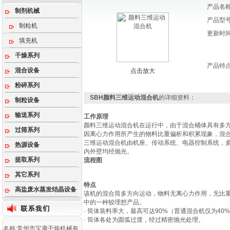
产品名
制剂机械
产品型
制粒机
更新时
填充机
干燥系列
产品特
混合设备
点击放大
粉碎系列
SBH‌颜料三维运动混合机
的详细资料：
制粒设备
输送系列
工作原理
‌颜料三维运动混合机在运行中，由于混合桶体具有多
过筛系列
因离心力作用所产生的物料比重偏析和积累现象，混
三维运动混合机由机座、传动系统、电器控制系统，
热源设备
内外壁均经抛光。
提取系列
流程图
其它系列
特点
高盐废水蒸发结晶设备
该机的混合筒多方向运动，物料无离心力作用，无比重
中的一种较理想产品。
· 筒体装料率大，最高可达90%（普通混合机仅为4
· 筒体各处为圆弧过渡，经过精密抛光处理。
名称:常州市宝康干燥机械有