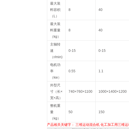
最大装
料容积
8
40
（L）
最大装
料重量
8
40
（kg）
主轴转
速
0-15
0-15
（r/min)
电机功
率
0.55
1.1
（kw）
外型尺
寸（长×
740×760×1100
1000×1400×1200
宽×高）
整机重
量
50
150
（kg）
产品相关关键字：
三维运动混合机
化工加工用三维运