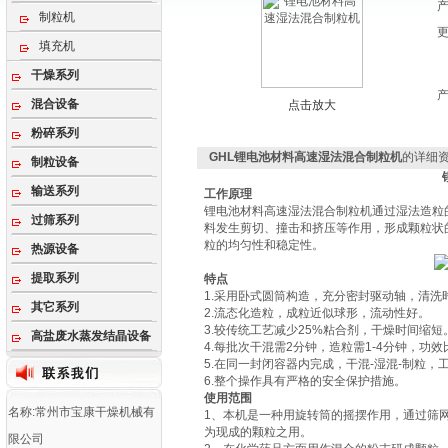
制粒机
填充机
干燥系列
混合设备
点击放大
粉碎系列
GHL锂电池材料高速湿法混合制粒机
的详细
制粒设备
输送系列
工作原理
锂电池材料高速湿法混合制粒机通过湿法造粒
过筛系列
料发生剪切、撞击和挤压等作用，形成颗粒状
粒的均匀性和稳定性。
热源设备
提取系列
特点
1.采用卧式圆筒构造，充分密封驱动轴，清洗
其它系列
2.流态化造粒，成粒近似球形，流动性好。
3.较传统工艺减少25%粘合剂，干燥时间缩短
高盐废水蒸发结晶设备
4.每批次干混需2分钟，造粒需1-4分钟，功效
5.在同一封闭容器内完成，干混-湿混-制粒，
6.整个操作具有严格的安全保护措施。
使用范围
名称:常州市宝康干燥机械有
1、本机是一种用旋转筒的摇摆作用，通过筛
为现成的颗粒之用。
限公司