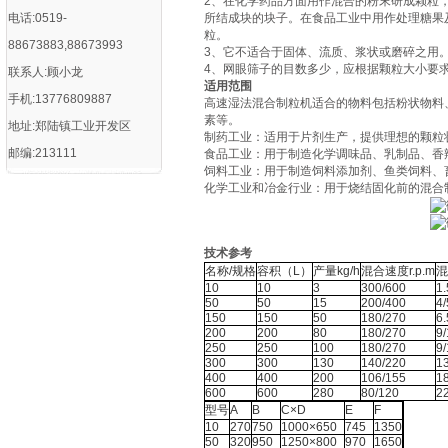
2、在化学药品方面用作混合的粉末研成颗粒
电话:0519-
所结成块的块子。在食品工业中用作处理糖果
粒。
88673883,88673993
3、它不适合于固体、流质、浆状或磨碎之用
4、网眼筛子的目数多少，应根据颗粒大小要
联系人:顾小龙
适用范围
手机:13776809887
‌高速湿法混合制粒机适合的物料包括粉状物
素等。
地址:郑陆镇工业开发区
‌制药工业‌：适用于片剂生产，提供理想的颗粒
邮编:213111
‌食品工业‌：用于制造化学调味品、乳制品、
‌饲料工业‌：用于制造饲料添加剂、鱼类饲料、
‌化学工业和冶金行业‌：用于烧结固化前的混
技术参考
名称/规格
容积（L）
产量kg/h
混合速度r.p.m
混
10
10
3
300/600
1.
50
50
15
200/400
4/
150
150
50
180/270
6.
200
200
80
180/270
9/
250
250
100
180/270
9/
300
300
130
140/220
13
400
400
200
106/155
18
600
600
280
80/120
22
型号
A
B
C×D
E
F
10
270
750
1000×650
745
1350
50
320
950
1250×800
970
1650