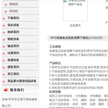
制粒机
填充机
干燥系列
混合设备
点击放大
粉碎系列
GFG保健食品高效沸腾干燥机
的详细资料：
制粒设备
输送系列
工作原理
保健食品高效沸腾干燥机
是利用空气经热交换
过筛系列
于风压的作用，物料在干燥机内形成沸腾状态
热源设备
产品特点
提取系列
1.密闭负压操作,气流经过过滤.操作简便,清洗方
2.干燥速度快,温度均匀,每批干燥时间均在20-3
其它系列
3.料斗设置搅拌,避免潮湿物料团聚及干燥时形
4.采用翻倾卸粒,方便迅速,亦可按要求设计自动
高盐废水蒸发结晶设备
5.流化床为圆形结构避免死角.
6.本机也可按要求进行自动进出料设计制作.
应用范围
制药工业中的造粒：片剂颗粒、冲剂颗粒、胶
名称:常州市宝康干燥机械有
食品工业的造粒：可可、咖啡、奶粉、颗粒果
其它行业的造粒：农药、饲料、化肥、颜料、
限公司