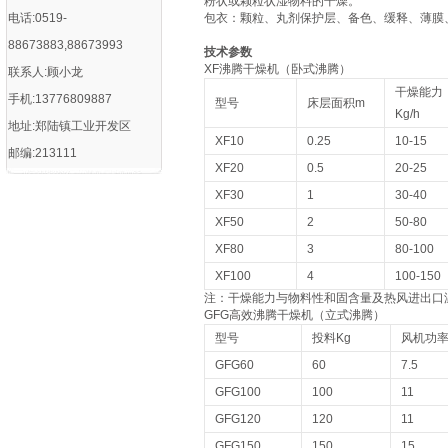
粉状或颗粒状湿物料的干燥。
电话:0519-
包衣：颗粒、丸剂保护层、备色、缓释、薄膜
88673883,88673993
技术参数
XF沸腾干燥机（卧式沸腾）
联系人:顾小龙
干燥能力
手机:13776809887
型号
床层面积m
Kg/h
地址:郑陆镇工业开发区
XF10
0.25
10-15
邮编:213111
XF20
0.5
20-25
XF30
1
30-40
XF50
2
50-80
XF80
3
80-100
XF100
4
100-150
注：干燥能力与物料性和固含量及热风进出口
GFG高效沸腾干燥机（立式沸腾）
型号
投料Kg
风机功率
GFG60
60
7.5
GFG100
100
11
GFG120
120
11
GFG150
150
15