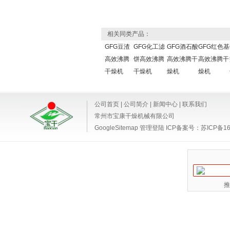
相关同类产品：
GFG豆渣
GFG化工滤
GFG酒石酸
GFG红色基
高效沸腾
饼高效沸腾
高效沸腾干
高效沸腾干
干燥机
干燥机
燥机
燥机
公司首页
|
公司简介
|
新闻中心
|
联系我们
常州市宝康干燥机械有限公司
GoogleSitemap
管理登陆
ICP备案号：
苏ICP备16
推