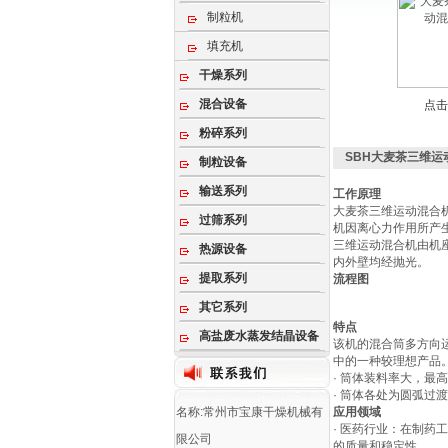
制粒机
填充机
干燥系列
混合设备
点击
粉碎系列
SBH大麦茶三维运
制粒设备
输送系列
工作原理
大麦茶三维运动混合
过筛系列
机因离心力作用所产
三维运动混合机由机
热源设备
内外壁均经抛光。
提取系列
流程图
其它系列
特点
高盐废水蒸发结晶设备
该机的混合筒多方向
中的一种较理想产品
· 筒体装料率大，最
· 筒体各处为圆弧过
名称:常州市宝康干燥机械有
应用领域
· 医药行业：在制
限公司
的质量和稳定性。