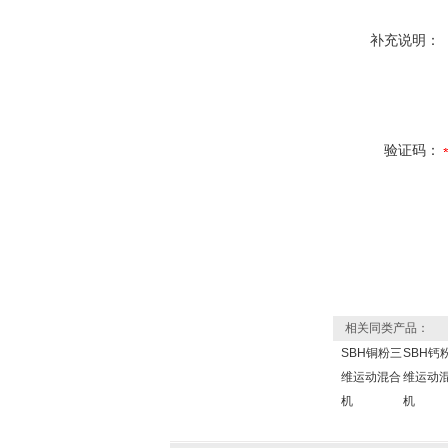
补充说明：
验证码：
相关同类产品：
SBH铜粉三
SBH钙
维运动混合
维运动
机
机