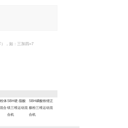
），如：三加四=7
瓷粉体
SBH硬-脂酸
SBH磷酸铁锂正
混合
镁三维运动混
极粉三维运动混
合机
合机