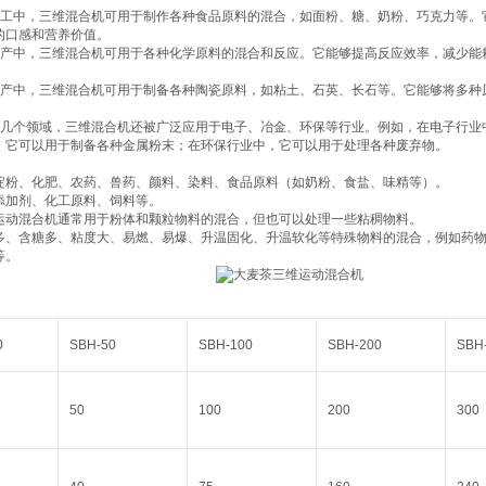
品加工中，三维混合机可用于制作各种食品原料的混合，如面粉、糖、奶粉、巧克力等
的口感和营养价值。
工生产中，三维混合机可用于各种化学原料的混合和反应。它能够提高反应效率，减少
瓷生产中，三维混合机可用于制备各种陶瓷原料，如粘土、石英、长石等。它能够将多
以上几个领域，三维混合机还被广泛应用于电子、冶金、环保等行业。例如，在电子行
，它可以用于制备各种金属粉末；在环保行业中，它可以用于处理各种废弃物。
、淀粉、化肥、农药、兽药、颜料、染料、食品原料（如奶粉、食盐、味精等）‌。
品添加剂、化工原料、饲料等‌。
维运动混合机通常用于粉体和颗粒物料的混合，但也可以处理一些粘稠物料‌。
含油多、含糖多、粘度大、易燃、易爆、升温固化、升温软化等特殊物料的混合，例如药
‌。
0
SBH-50
SBH-100
SBH-200
SBH
50
100
200
300