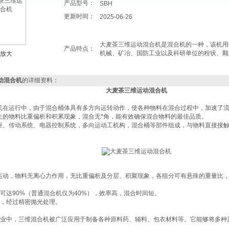
产品型号：
SBH
更新时间：
2025-06-26
大麦茶三维运动混合机是混合机的一种，该机用
产品特点：
机械、矿冶、国防工业以及科研单位的粉状、颗
放大
动混合机
的详细资料：
大麦茶三维运动混合机
机在运行中，由于混合桶体具有多方向运转动作，使各种物料在混合过程中，加速了
生的物料比重偏析和积累现象，混合
无*角
，能有效确保混合物料的最佳品质。
座、传动系统、电器控制系统，多向运动工机构，混合桶等部件组成，与物料直接接
运动，物料无离心力作用，无比重偏析及分层、积聚现象，各组分可有悬殊的重量比，混
。
高可达90%（普通混合机仅为40%），效率高，混合时间短。
渡，经过精密抛光处理。
药工业中，三维混合机被广泛应用于制备各种原料药、辅料、包衣材料等。它能够将多