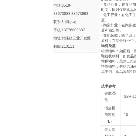
· 食品行业：在食
电话:0519-
时间，同时保证食品
88673883,88673993
· 化工行业：在化
度。
联系人:顾小龙
· 陶瓷行业：在陶
手机:13776809887
量和稳定性。
· 其他领域：除了
地址:郑陆镇工业开发区
原料；在冶金行业中
物料类型
邮编:213111
‌粉状物料‌：如面粉
‌颗粒状物料‌：如食
‌粘稠物料‌：虽然三
‌特殊物料‌：包括
流平剂、食品添加剂等
技术参考
参数\型
SBH-1
号
混全桶
筒容积
10
（L）
最大装