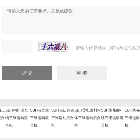
请输入计算结果（填写阿拉伯数字
粉三
SBH铜粉混合
SBH荧光粉
SBH光伏背银
SBH导电浆料粉
SBH硬脂酸-
SBH陶
混合
物三维运动混
三维运动混
三维运动混合
体三维运动混合
镁三维运动混
三维运动
合机
合机
机
机
合机
机