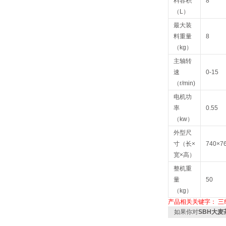
料容积
8
（L）
最大装
料重量
8
（kg）
主轴转
速
0-15
（r/min)
电机功
率
0.55
（kw）
外型尺
寸（长×
740×7
宽×高）
整机重
量
50
（kg）
产品相关关键字：
三
如果你对
SBH大