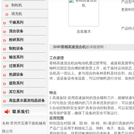
产品型
制粒机
更新时
填充机
干燥系列
产品特
混合设备
点击放大
粉碎系列
SHR香精高速混合机
的详细资料：
制粒设备
输送系列
工作原理
香精高速混合机由电动机通过胶带轮、减速箱直接带
过筛系列
物料沿固定混合槽的锥形壁上升，处于返转运动状态
合机高一倍以上。参与混合的各种原料及结合剂，由
热源设备
求，该设备设有保温套，可以对物料进行冷却、加热
提取系列
其它系列
特点
1.高速旋转:采用高速旋转的混合桶和刀片，能够快
高盐废水蒸发结晶设备
2.均匀混合:混合桶内的刀片具有优良的设计，可以
3.自动控制和安全保护:具有自动控制系统，可以实
电等保护装置，确保了设备的安全可靠运行。
应用范围
名称:常州市宝康干燥机械有
特别适合对固-液、固-粉、粉-粉、粉-液进行高效的
产品广泛应用于精细化工品、饲料、电子、食品、硬材
限公司
更好的混合。对剪切敏感的结晶体粉末，批量产品混合