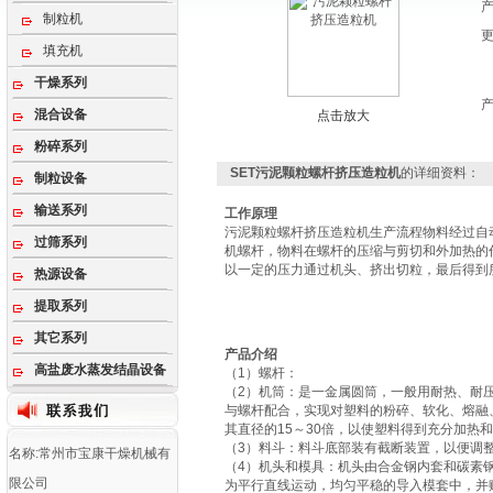
制粒机
填充机
干燥系列
混合设备
点击放大
粉碎系列
SET污泥颗粒螺杆挤压造粒机
的详细资料：
制粒设备
输送系列
工作原理
污泥颗粒螺杆挤压造粒机生产流程物料经过自
过筛系列
机螺杆，物料在螺杆的压缩与剪切和外加热的
以一定的压力通过机头、挤出切粒，最后得到
热源设备
提取系列
其它系列
产品介绍
高盐废水蒸发结晶设备
（1）螺杆：
（2）机筒：是一金属圆筒，一般用耐热、耐
与螺杆配合，实现对塑料的粉碎、软化、熔融
其直径的15～30倍，以使塑料得到充分加热
（3）料斗：料斗底部装有截断装置，以便调
名称:常州市宝康干燥机械有
（4）机头和模具：机头由合金钢内套和碳素
限公司
为平行直线运动，均匀平稳的导入模套中，并