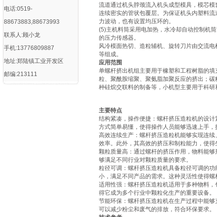
流道通过机头脖颈流入机头成型模具，模芯模
电话:0519-
连续密实的管状包覆层。为保证机头内塑料流
力波动，也有设置均压环的。
88673883,88673993
(5)主机料筒采用电加热，水冷却自动控制机
联系人:顾小龙
的压力传感器。
风冷模面热切、造粒辅机、旋转刀片由交流电
手机:13776809887
等组成。
地址:郑陆镇工业开发区
应用范围
单螺杆挤出机组主要用于橡塑和工程树脂的填
邮编:213111
粒、聚酰胺缩聚、聚氨脂加聚反应的挤出；碳
种硅烷交联料的制备等，小机型主要用于科研
主要特点
‌结构紧凑，操作便捷‌：螺杆挤压造粒机的设
方式简单易懂，使得操作人员能够迅速上手，提
‌高效连续生产‌：螺杆挤压造粒机能够实现连
效率。此外，其高效的挤压和制粒能力，使得生
‌颗粒质量高‌：通过螺杆的挤压作用，物料能
够满足不同行业对颗粒质量的要求‌。
‌粒径可调‌：螺杆挤压造粒机具备粒径可调的
小，满足不同产品的需求。这种灵活性使得螺
‌适用性强‌：螺杆挤压造粒机适用于多种物料
得它成为多个行业中颗粒化生产的重要设备‌。
‌节能环保‌：螺杆挤压造粒机在生产过程中能
可以减少粉尘和废气的排放，符合环保要求‌。