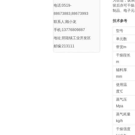
为合适；该系
电话:0519-
状后亦可干燥
制品、电子元
88673883,88673993
技术参考
联系人:顾小龙
手机:13776809887
型号
地址:郑陆镇工业开发区
单元数
邮编:213111
带宽m
干燥段长
m
辅料厚
mm
使用温
度℃
蒸气压
Mpa
蒸气耗量
kg/h
干燥强度