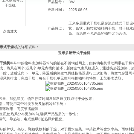
产品型号：
DW
更新时间：
2025-08-06
玉米多层带式干燥机是穿流连续式干燥设
产品特点：
状，条状，颗粒状物料的干燥、对于脱水
点击放大
高、而温度不允许高的物料尤为合适。
层带式干燥机
的详细资料：
玉米多层带式干燥机
干燥机
料斗中的物料由加料器均匀的铺在不锈钢丝网上，由传动电机带动网带在干燥
成，热风在两个(或几个)单元内横向循环，新鲜空气由风机进入，通过换热器加热，
下腔，然后流向下一单元，降温后的热空气再经换热器进行二次加热，热空气穿透网
湿风机排出，完成干燥，每台干燥机单元数可根据物料的特性、工艺要求选取。
空气量、加热温度、物料停留时间及加料速度以取得干燥效果；
灵活，可使用网带冲洗系统及物料冷却系统；
气循环利用，高度节省能源；
风装置,使热风分布更加均匀,确保产品品质的一致性；
用蒸气、导热油、电或燃煤(油)热风炉配套。
好的片状、条状、颗粒状物料的干燥，对于脱水蔬菜、中药饮片等含水率高、而物料