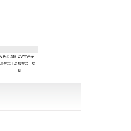
W脱水滤饼
DW苹果多
层带式干燥
层带式干燥
机