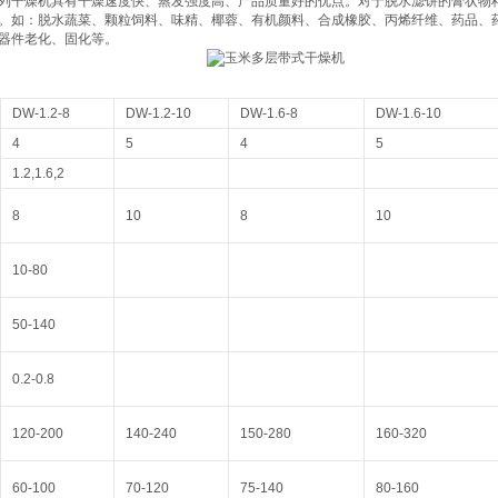
列干燥机具有干燥速度快、蒸发强度高、产品质量好的优点。对于脱水滤饼的膏状物
。如：脱水蔬菜、颗粒饲料、味精、椰蓉、有机颜料、合成橡胶、丙烯纤维、药品、
器件老化、固化等。
DW-1.2-8
DW-1.2-10
DW-1.6-8
DW-1.6-10
4
5
4
5
1.2,1.6,2
8
10
8
10
10-80
50-140
0.2-0.8
120-200
140-240
150-280
160-320
60-100
70-120
75-140
80-160