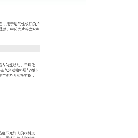
备，用于透气性较好的片
蔬菜、中药饮片等含水率
箱内匀速移动。干燥段
热空气穿过物料层与物料
带与物料再次热交换，
温度不允许高的物料尤