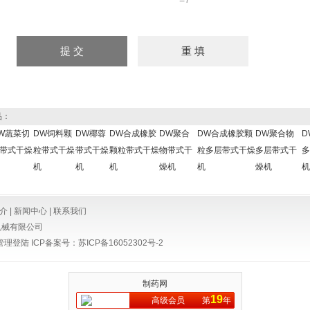
品：
W蔬菜切
DW饲料颗
DW椰蓉
DW合成橡胶
DW聚合
DW合成橡胶颗
DW聚合物
D
带式干燥
粒带式干燥
带式干燥
颗粒带式干燥
物带式干
粒多层带式干燥
多层带式干
多
机
机
机
燥机
机
燥机
机
介
|
新闻中心
|
联系我们
机械有限公司
管理登陆
ICP备案号：
苏ICP备16052302号-2
制药网
19
高级会员
第
年