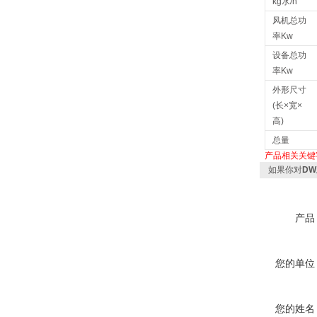
kg水/h
风机总功
率Kw
设备总功
率Kw
外形尺寸
(长×宽×
高)
总量
产品相关关键
如果你对
D
产品
您的单位
您的姓名