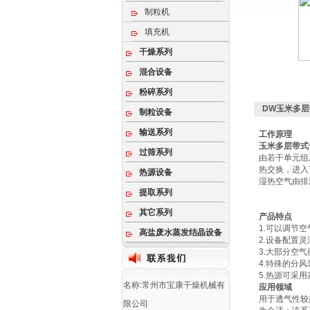
制粒机
填充机
干燥系列
混合设备
粉碎系列
DW玉米多
制粒设备
输送系列
工作原理
玉米多层带式
过筛系列
由若干单元组
热交换，进入
热源设备
湿热空气由排
提取系列
其它系列
产品特点
1.可以调节
高盐废水蒸发结晶设备
2.设备配置
3.大部分空
4.特殊的分
5.热源可采
名称:常州市宝康干燥机械有
应用领域
用于透气性较
限公司