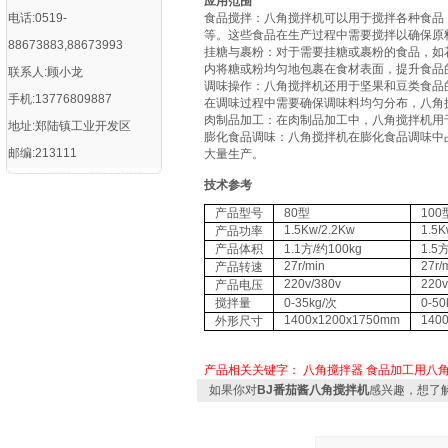
‌应用范围
电话:0519-
‌食品搅拌‌：八角搅拌机可以用于搅拌各种食
等。这些食品在生产过程中需要搅拌以确保原料
88673883,88673993
‌挂糖与裹粉‌：对于需要挂糖或裹粉的食品，
内将糖或粉均匀地包裹在食材表面，提升食品的
联系人:顾小龙
‌调味操作‌：八角搅拌机还用于坚果和豆类食
手机:13776809887
在调味过程中需要确保调味料均匀分布，八角搅
‌肉制品加工‌：在肉制品加工中，八角搅拌机
地址:郑陆镇工业开发区
‌膨化食品调味‌：八角搅拌机在膨化食品调味
邮编:213111
大量生产‌。
技术参考
产品型号
80型
100
1.5Kw/2.2Kw
1.5K
产品功率
产品体积
1.1方/约100kg
1.5
27r/min
27r/
产品转速
220v/380v
220v
产品电压
搅拌量
0-35kg/次
0-50
1400x1200x1750mm
140
外形尺寸
产品相关关键字：
八角搅拌器
食品加工用八
如果你对
BJ番茄酱八角搅拌机
感兴趣，想了