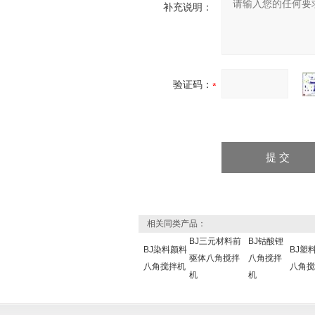
补充说明：
验证码：
相关同类产品：
BJ三元材料前
BJ钴酸锂
BJ染料颜料
BJ塑
驱体八角搅拌
八角搅拌
八角搅拌机
八角搅
机
机