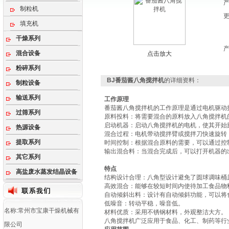
制粒机
填充机
干燥系列
混合设备
点击放大
粉碎系列
BJ番茄酱八角搅拌机
的详细资料：
制粒设备
输送系列
工作原理
番茄酱八角搅拌机
的工作原理‌是通过电机驱
过筛系列
‌原料投料‌：将需要混合的原料放入八角搅拌机
‌启动机器‌：启动八角搅拌机的电机，使其开始
热源设备
‌混合过程‌：电机带动搅拌臂或搅拌刀快速旋
提取系列
‌时间控制‌：根据混合原料的需要，可以通过
‌输出混合料‌：当混合完成后，可以打开机器的
其它系列
特点
高盐废水蒸发结晶设备
‌结构设计合理‌：八角型设计避免了圆球调味
‌高效混合‌：能够在较短时间内使待加工食品
‌自动倾斜出料‌：设计有自动倾斜功能，可以
‌低噪音‌：转动平稳，噪音低。
名称:常州市宝康干燥机械有
‌材料优质‌：采用不锈钢材料，外观整洁大方‌。
八角搅拌机广泛应用于食品、化工、制药等行
限公司