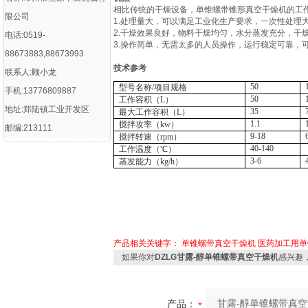
相比传统的干燥设备，单锥螺带锥形真空干燥机的工
限公司
1.处理量大，可以满足工业化生产要求，一次性处理
2.干燥效果良好，物料干燥均匀，水分蒸发充分，干
电话:0519-
3.操作简单，无需太多的人员操作，运行稳定可靠，
88673883,88673993
技术参考
联系人:顾小龙
50
型号名称/项目规格
手机:13776809887
50
工作容积（L）
地址:郑陆镇工业开发区
35
最大工作容积（L）
1.1
搅拌攻率（kw）
邮编:213111
9-18
搅拌转速（rpm）
40-140
工作温度（℃）
3-6
蒸发能力（kg/h）
产品相关关键字：
单锥螺带真空干燥机
医药加工用单
如果你对
DZLG甘露-醇单锥螺带真空干燥机
感兴趣
产品：