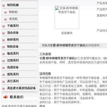
产品名
制剂机械
产品型
制粒机
更新时
填充机
干燥系列
产品特
混合设备
点击放大
粉碎系列
DZLG甘露-醇单锥螺带真空干燥机
的详细资料：
制粒设备
输送系列
工作原理
甘露-醇单锥螺带真空干燥机
的工作原理可概括为：物
过筛系列
从而实现干燥。同时，真空泵对容器内的压力进行控
热源设备
适用范围
提取系列
单锥螺带锥形真空干燥机是一种常用的干燥设备，其
其它系列
空干燥机已经得到广泛的应用，可以应用于化工、制
‌化工行业‌：用于干燥各类化工原料、合成树脂、颜料等
高盐废水蒸发结晶设备
‌制药行业‌：用于干燥药物原料、中药提取物、药物制剂
‌食品行业‌：用于干燥食品添加剂、发酵剂、植物提取物
‌冶金行业‌：用于干燥金属粉末、冶金粉末等‌。
‌农药行业‌：用于干燥农药原料等‌。
名称:常州市宝康干燥机械有
优点