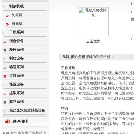
制剂机械
制粒机
填充机
干燥系列
混合设备
点击放大
粉碎系列
BJ乳糖八角搅拌机
的详细资料：
制粒设备
输送系列
工作原理
乳糖八角搅拌机
的工作原理‌是通过电机驱动
过筛系列
‌原料投料‌：将需要混合的原料放入八角搅拌机
‌启动机器‌：启动八角搅拌机的电机，使其开始
热源设备
‌混合过程‌：电机带动搅拌臂或搅拌刀快速旋
提取系列
‌时间控制‌：根据混合原料的需要，可以通过
‌输出混合料‌：当混合完成后，可以打开机器的
其它系列
特点
高盐废水蒸发结晶设备
‌结构设计合理‌：八角型设计避免了圆球调味
‌高效混合‌：能够在较短时间内使待加工食品
‌自动倾斜出料‌：设计有自动倾斜功能，可以
‌低噪音‌：转动平稳，噪音低。
名称:常州市宝康干燥机械有