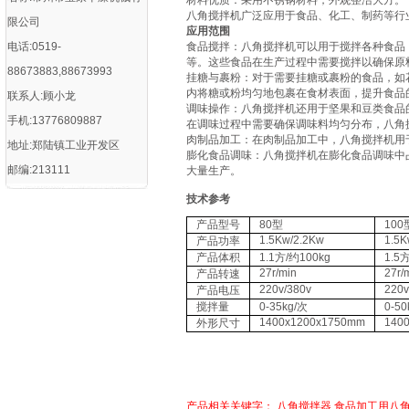
‌材料优质‌：采用不锈钢材料，外观整洁大方‌。
八角搅拌机广泛应用于食品、化工、制药等行
限公司
‌应用范围
电话:0519-
‌食品搅拌‌：八角搅拌机可以用于搅拌各种食
等。这些食品在生产过程中需要搅拌以确保原料
88673883,88673993
‌挂糖与裹粉‌：对于需要挂糖或裹粉的食品，
内将糖或粉均匀地包裹在食材表面，提升食品的
联系人:顾小龙
‌调味操作‌：八角搅拌机还用于坚果和豆类食
手机:13776809887
在调味过程中需要确保调味料均匀分布，八角搅
‌肉制品加工‌：在肉制品加工中，八角搅拌机
地址:郑陆镇工业开发区
‌膨化食品调味‌：八角搅拌机在膨化食品调味
邮编:213111
大量生产‌。
技术参考
产品型号
80型
100
1.5Kw/2.2Kw
1.5K
产品功率
产品体积
1.1方/约100kg
1.5
27r/min
27r/
产品转速
220v/380v
220v
产品电压
搅拌量
0-35kg/次
0-50
1400x1200x1750mm
140
外形尺寸
产品相关关键字：
八角搅拌器
食品加工用八