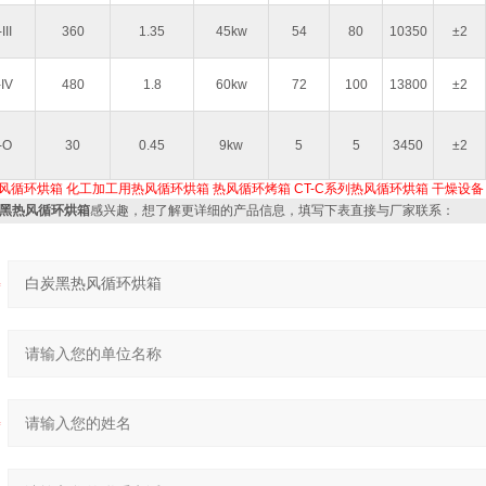
III
360
1.35
45kw
54
80
10350
±2
IV
480
1.8
60kw
72
100
13800
±2
-O
30
0.45
9kw
5
5
3450
±2
风循环烘箱
化工加工用热风循环烘箱
热风循环烤箱
CT-C系列热风循环烘箱
干燥设备
炭黑热风循环烘箱
感兴趣，想了解更详细的产品信息，填写下表直接与厂家联系：