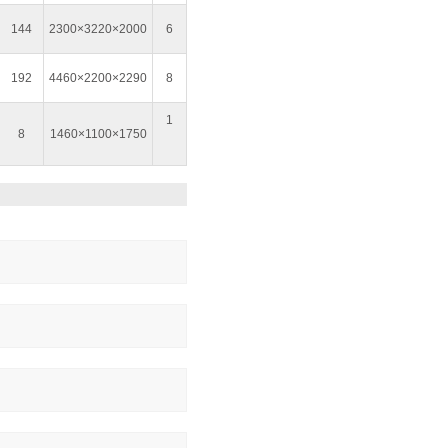
144
2300×3220×2000
6
192
4460×2200×2290
8
1
8
1460×1100×1750