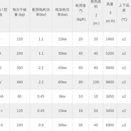
散热面
风量
上下温
耗用蒸
积
\ 型
每次干燥
配用电机功
电加热功
差
汽
3
格
量 (kg)
率(kw)
率(kw)
2
(kg/h)
(℃)
(m /h)
(m )
I
120
1.1
15kw
20
20
1400
±2
I
240
1.1
30kw
40
40
5200
±2
I
360
2.2
45kw
60
80
9800
±2
V
480
2.2
60kw
80
100
9800
±2
IA
60
0.45
9kw
10
10
3450
±2
-I
120
0.45
15kw
18
20
3450
±2
II
240
0.9
30kw
36
40
6900
±2