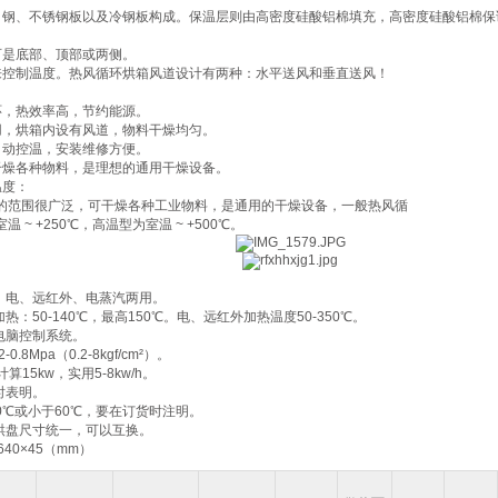
角钢、不锈钢板以及冷钢板构成。保温层则由高密度硅酸铝棉填充，高密度硅酸铝棉保
可是底部、顶部或两侧。
来控制温度。热风循环烘箱风道设计有两种：水平送风和垂直送风！
环，热效率高，节约能源。
用，烘箱内设有风道，物料干燥均匀。
自动控温，安装维修方便。
干燥各种物料，是理想的通用干燥设备。
温度：
的范围很广泛，可干燥各种工业物料，是通用的干燥设备，一般热风循
 ~ +250℃，高温型为室温 ~ +500℃。
汽、电、远红外、电蒸汽两用。
热：50-140℃，最高150℃。电、远红外加热温度50-350℃。
电脑控制系统。
0.8Mpa（0.2-8kgf/cm²）。
算15kw，实用5-8kw/h。
时表明。
40℃或小于60℃，要在订货时注明。
，烘盘尺寸统一，可以互换。
640×45（mm）