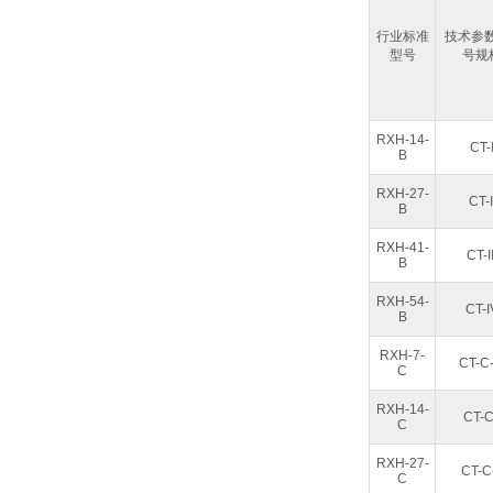
行业标准
技术参数 
型号
号规
RXH-14-
CT-
B
RXH-27-
CT-I
B
RXH-41-
CT-II
B
RXH-54-
CT-I
B
RXH-7-
CT-C-
C
RXH-14-
CT-C
C
RXH-27-
CT-C-
C