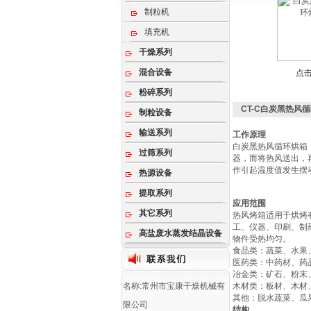
制粒机
填充机
干燥系列
混合设备
点
粉碎系列
CT-C白炭黑热风
制粒设备
输送系列
工作原理
白炭黑热风循环烘箱
过筛系列
器，而将热风送出，
作引起温度值发生摆
热源设备
提取系列
应用范围
其它系列
热风烤箱适用于烘烤
工、仪器、印刷、制
高盐废水蒸发结晶设备
物件受热均匀。
‌食品类‌：蔬菜、水
‌医药类‌：中药材
‌冶金类‌：矿石、粉
名称:常州市宝康干燥机械有
‌木材类‌：板材、木
‌其他‌：脱水蔬菜、
限公司
结构