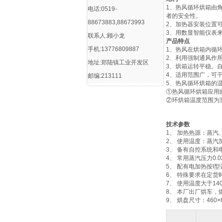
1、热风循环烘箱由
电话:0519-
者的安全性。
88673883,88673993
2、加热器安装位置
3、用数显智能仪表
联系人:顾小龙
产品特点
手机:13776809887
1、热风在烘箱内循
2、利用强制通风作
地址:郑陆镇工业开发区
3、烘箱运转平稳。
4、适用范围广，可
邮编:213111
5、热风循环烘箱的
①热风循环烘箱应用
②环烘箱温度范围为室温
技术参数
1、 加热热源：蒸
2、 使用温度：蒸汽加
3、 备有自控系统和
4、 常用蒸汽压力0.02-
5、 配有电加热按I型计
6、 特殊要求在定货
7、 使用温度大于1
8、 本厂出厂烘车
9、 烘盘尺寸：460×