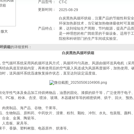
产品型号：
CT-C
更新时间：
2025-08-29
白炭黑热风循环烘箱，注重产品的节能性和安
环保加热新技术，当它被加热物体吸收时可直
产品特点：
果，达到缩短生产周期，节约能源，提高产品
击放大
是一种理想的有广阔前景的干燥设备。适用于
院校和科研部门的生产车间或实验室。
循环烘箱
的详细资料：
白炭黑热风循环烘箱
，空气循环系统采用风机循环送风方式，风循环均匀高效。风源由循环送风电机（采
再经由风道至烘箱内室，再将使用后的空气吸入风道成为风源再度循环，加热使用。
动时，送风循环系统迅速恢复操作状态，直至达到设定温度值。
有化学性气体及食品加工待烘烤物品，油墨的固化、漆膜的烘干等，广泛使用于电子
药、PC板、粉体、含浸、喷涂、玻璃、木器建材等等的精密烘烤、烘干、回火、预热
果、肉类制品、海产品、谷物、干果等‌。
、药品、生物制品、原料药、中药饮片、浸膏、粉剂、颗粒、冲剂、水丸、包装瓶、颜料、
末、合金、金属、陶瓷等‌。
材、人造板、家具等‌。
瓜果干、香肠、塑料树脂、电器原件、烘漆等‌。