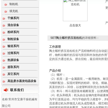
制粒机
填充机
干燥系列
混合设备
点击放大
粉碎系列
SET陶土螺杆挤压造粒机
的详细资料：
制粒设备
输送系列
工作原理
陶土螺杆挤压造粒机生产流程物料经过自动提
过筛系列
杆，物料在螺杆的压缩与剪切和外加热的作用
定的压力通过机头、挤出切粒，最后得到所需
热源设备
提取系列
产品介绍
其它系列
（1）螺杆：
（2）机筒：是一金属圆筒，一般用耐热、耐
高盐废水蒸发结晶设备
与螺杆配合，实现对塑料的粉碎、软化、熔融
其直径的15～30倍，以使塑料得到充分加热
（3）料斗：料斗底部装有截断装置，以便调
（4）机头和模具：机头由合金钢内套和碳素
名称:常州市宝康干燥机械有
为平行直线运动，均匀平稳的导入模套中，并
流道通过机头脖颈流入机头成型模具，模芯模
限公司
连续密实的管状包覆层。为保证机头内塑料流