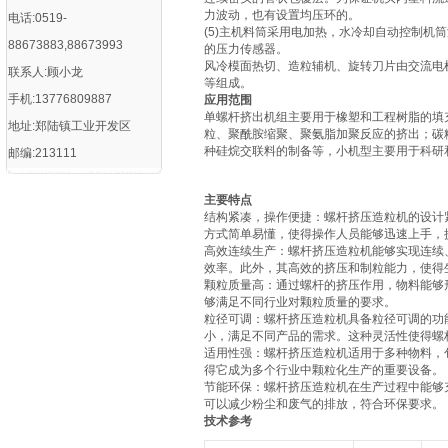
力波动，也有设置均压环的。
电话:0519-
(5)主机料筒采用电加热，水冷却自动控制机
88673883,88673993
的压力传感器。
风冷模面热切、造粒辅机、旋转刀片由交流电
联系人:顾小龙
等组成。
手机:13776809887
应用范围
单螺杆挤出机组主要用于橡塑和工程树脂的填
地址:郑陆镇工业开发区
粒、聚酰胺缩聚、聚氨脂加聚反应的挤出；碳
种硅烷交联料的制备等，小机型主要用于科研
邮编:213111
主要特点
‌结构紧凑，操作便捷‌：螺杆挤压造粒机的设
方式简单易懂，使得操作人员能够迅速上手，提
‌高效连续生产‌：螺杆挤压造粒机能够实现连
效率。此外，其高效的挤压和制粒能力，使得生
‌颗粒质量高‌：通过螺杆的挤压作用，物料能
够满足不同行业对颗粒质量的要求‌。
‌粒径可调‌：螺杆挤压造粒机具备粒径可调的
小，满足不同产品的需求。这种灵活性使得螺
‌适用性强‌：螺杆挤压造粒机适用于多种物料
得它成为多个行业中颗粒化生产的重要设备‌。
‌节能环保‌：螺杆挤压造粒机在生产过程中能
可以减少粉尘和废气的排放，符合环保要求‌。
技术参考