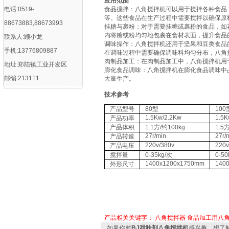
‌应用范围
电话:0519-
‌食品搅拌‌：八角搅拌机可以用于搅拌各种食
等。这些食品在生产过程中需要搅拌以确保原料
88673883,88673993
‌挂糖与裹粉‌：对于需要挂糖或裹粉的食品，
内将糖或粉均匀地包裹在食材表面，提升食品的
联系人:顾小龙
‌调味操作‌：八角搅拌机还用于坚果和豆类食
手机:13776809887
在调味过程中需要确保调味料均匀分布，八角搅
‌肉制品加工‌：在肉制品加工中，八角搅拌机
地址:郑陆镇工业开发区
‌膨化食品调味‌：八角搅拌机在膨化食品调味
邮编:213111
大量生产‌。
技术参考
产品型号
80型
100
1.5Kw/2.2Kw
1.5K
产品功率
产品体积
1.1方/约100kg
1.5
27r/min
27r/
产品转速
220v/380v
220v
产品电压
搅拌量
0-35kg/次
0-50
1400x1200x1750mm
140
外形尺寸
产品相关关键字：
八角搅拌器
食品加工用八
如果你对
BJ甜味剂八角搅拌机
感兴趣，想了