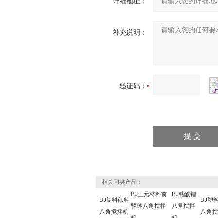
详细地址：
补充说明：
验证码：
相关同类产品：
BJ三元材料前
BJ钴酸锂
BJ染料颜料
BJ塑
驱体八角搅拌
八角搅拌
八角搅拌机
八角搅
机
机