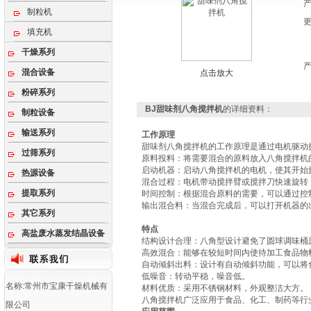
制粒机
填充机
干燥系列
混合设备
点击放大
粉碎系列
BJ甜味剂八角搅拌机
的详细资料：
制粒设备
输送系列
工作原理
甜味剂八角搅拌机
的工作原理‌是通过电机驱
过筛系列
‌原料投料‌：将需要混合的原料放入八角搅拌机
‌启动机器‌：启动八角搅拌机的电机，使其开始
热源设备
‌混合过程‌：电机带动搅拌臂或搅拌刀快速旋
提取系列
‌时间控制‌：根据混合原料的需要，可以通过
‌输出混合料‌：当混合完成后，可以打开机器的
其它系列
特点
高盐废水蒸发结晶设备
‌结构设计合理‌：八角型设计避免了圆球调味
‌高效混合‌：能够在较短时间内使待加工食品
‌自动倾斜出料‌：设计有自动倾斜功能，可以
‌低噪音‌：转动平稳，噪音低。
名称:常州市宝康干燥机械有
‌材料优质‌：采用不锈钢材料，外观整洁大方‌。
八角搅拌机广泛应用于食品、化工、制药等行
限公司