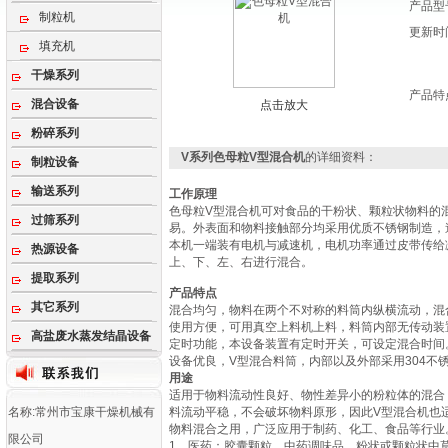
产品型
制粒机
更新时
填充机
干燥系列
产品特
混合设备
点击放大
粉碎系列
V系列色母粒V型混合机
的详细资料：
制粒设备
输送系列
工作原理
色母粒V型混合机
可对食品的干粉状、颗粒状物料的
过筛系列
易。外表面和物料接触部分均采用优质不锈钢制造，
本机一端装有电机与减速机，电机功率通过皮带传给
热源设备
上、下、左、右进行混合。
提取系列
产品特点
其它系列
混合均匀，物料在两个不对称的料筒内纵横流动，混
使用方便，可用真空上料机上料，料筒内部无传动装
高盐废水蒸发结晶设备
定时功能，本设备装置有定时开关，可设定混合时间
设备优良，V型混合料筒，内部以及外部采用304不
用途
适用于物料流动性良好、物性差异小的粉粒体的混合
名称:常州市宝康干燥机械有
料流动平稳，不会破坏物料原形，因此V型混合机也
物料混合之用，广泛应用于制药、化工、食品等行业
限公司
1、医药：胶囊颗粒，中药调味品，粉状或颗粒状中