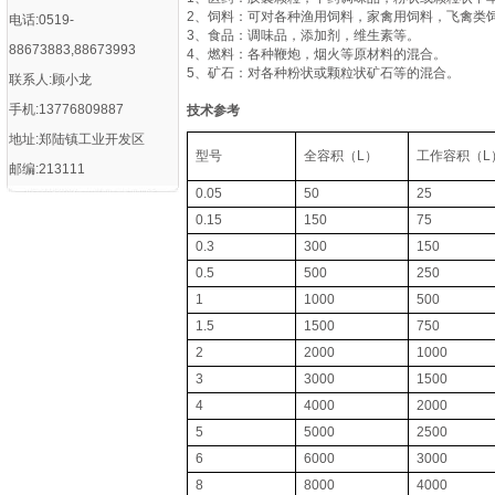
2、饲料：可对各种渔用饲料，家禽用饲料，飞禽类
电话:0519-
3、食品：调味品，添加剂，维生素等。
88673883,88673993
4、燃料：各种鞭炮，烟火等原材料的混合。
5、矿石：对各种粉状或颗粒状矿石等的混合。
联系人:顾小龙
手机:13776809887
技术参考
地址:郑陆镇工业开发区
型号
全容积（L）
工作容积（L
邮编:213111
0.05
50
25
0.15
150
75
0.3
300
150
0.5
500
250
1
1000
500
1.5
1500
750
2
2000
1000
3
3000
1500
4
4000
2000
5
5000
2500
6
6000
3000
8
8000
4000