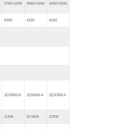
3760×1800
3960×2000
4400×2500
3490
4100
4200
JZJX600-8
JZJX600-4
JZJX300-4
11KW
20.5KW
22KW