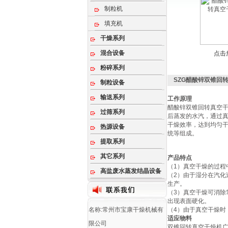
制粒机
填充机
干燥系列
混合设备
点击
粉碎系列
SZG醋酸锌双锥回
制粒设备
输送系列
工作原理
醋酸锌双锥回转真空
过筛系列
后蒸发的水汽，通过
干燥效率，达到均匀
热源设备
统等组成。
提取系列
其它系列
产品特点
（1）真空干燥的过
高盐废水蒸发结晶设备
（2）由于湿分在汽
生产。
（3）真空干燥可消
出现表面硬化。
名称:常州市宝康干燥机械有
（4）由于真空干燥
适应物料
限公司
双锥回转真空干燥机