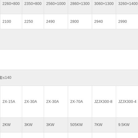
2260×800
2350×800
2560×1000
2860×1300
3060×1300
3260×1400
2100
2250
2490
2800
2940
2990
套≤140
2X-15A
2X-30A
2X-30A
2X-70A
JZJX300-8
JZJX300-4
2KW
3KW
3KW
505KW
7KW
9.5KW