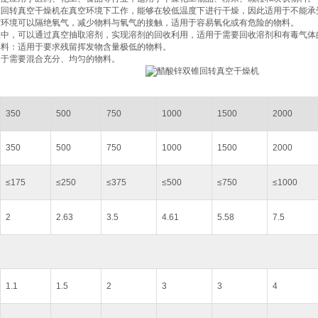
双锥回转真空干燥机在真空环境下工作，能够在较低温度下进行干燥，因此适用于不能承
真空环境可以隔绝氧气，减少物料与氧气的接触，适用于容易氧化或有危险的物料‌。
过程中，可以通过真空抽取溶剂，实现溶剂的回收利用，适用于需要回收溶剂和有毒气体的
物料‌：适用于要求残留挥发物含量极低的物料‌。
用于需要混合充分、均匀的物料‌。
350
500
750
1000
1500
2000
350
500
750
1000
1500
2000
≤175
≤250
≤375
≤500
≤750
≤1000
2
2.63
3.5
4.61
5.58
7.5
1.1
1.5
2
3
3
4