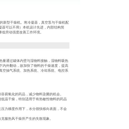
体的新型干燥机。将冷凝器，真空泵与干燥机配
凝器可以不用）本机设计先进，内部结构简
降低劳动强度改善工作环境。
热量通过罐体内壁与湿物料接触，湿物料吸热
下内外翻动，故加快了物料的干燥速度，提高
真空抽气系统、加热系统、冷却系统、电控系
燥容易氧化的药品，减少物料染菌的机会。
到低温干燥，特别适用于有热敏性物料的药品
在压力梯度作用下，水分很快移向表面，不会
效克服热风干燥所产生的失散现象。