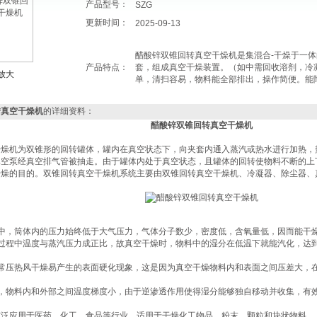
产品型号：
SZG
更新时间：
2025-09-13
醋酸锌双锥回转真空干燥机是集混合-干燥于一
产品特点：
套，组成真空干燥装置。（如中需回收溶剂，冷
放大
单，清扫容易，物料能全部排出，操作简便。能
转真空干燥机
的详细资料：
醋酸锌双锥回转真空干燥机
干燥机为双锥形的回转罐体，罐内在真空状态下，向夹套内通入蒸汽或热水进行加热，
真空泵经真空排气管被抽走。由于罐体内处于真空状态，且罐体的回转使物料不断的上
干燥的目的。双锥回转真空干燥机系统主要由双锥回转真空干燥机、冷凝器、除尘器、
程中，筒体内的压力始终低于大气压力，气体分子数少，密度低，含氧量低，因而能干
化过程中温度与蒸汽压力成正比，故真空干燥时，物料中的湿分在低温下就能汽化，达
除常压热风干燥易产生的表面硬化现象，这是因为真空干燥物料内和表面之间压差大，
时，物料内和外部之间温度梯度小，由于逆渗透作用使得湿分能够独自移动并收集，有
广泛应用于医药、化工、食品等行业，适用于干燥化工物品、粉末、颗粒和块状物料‌。