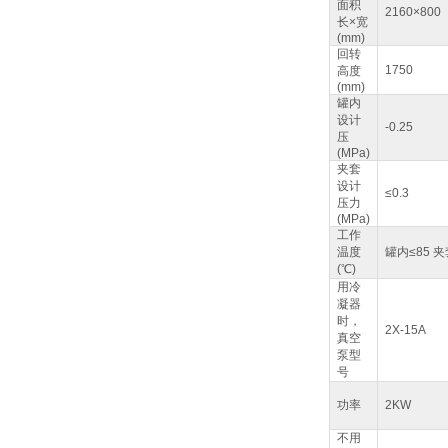
面积
2160×800
长×宽
(mm)
回转
1750
高度
(mm)
罐内
设计
-0.25
压
(MPa)
夹套
设计
≤0.3
压力
(MPa)
工作
温度
罐内≤85 夹
(℃)
用冷
凝器
时，
2X-15A
真空
泵型
号
功率
2KW
不用