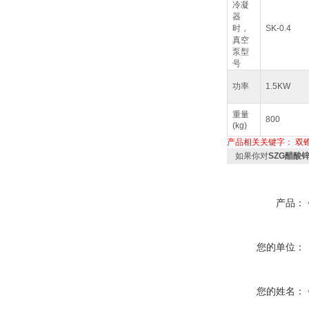
冷凝
器
时，
SK-0.4
真空
泵型
号
功率
1.5KW
重量
800
(kg)
产品相关关键字：
双
如果你对
SZG醋酸
产品：
您的单位：
您的姓名：