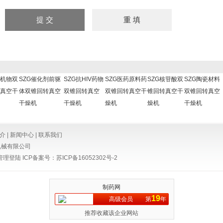
有机物双
SZG催化剂前驱
SZG抗HIV药物
SZG医药原料药
SZG核苷酸双
SZG陶瓷材料
真空干
体双锥回转真空
双锥回转真空
双锥回转真空干
锥回转真空干
双锥回转真空
干燥机
干燥机
燥机
燥机
干燥机
介
|
新闻中心
|
联系我们
机械有限公司
管理登陆
ICP备案号：
苏ICP备16052302号-2
制药网
19
高级会员
第
年
推荐收藏该企业网站