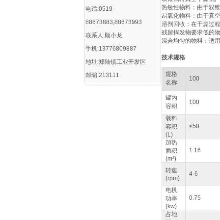
‌热敏性物料‌：由于
电话:0519-
‌易氧化物料‌：由于
88673883,88673993
‌溶剂回收‌：在干燥
‌残留挥发物要求低的
联系人:顾小龙
‌混合均匀的物料‌：适
手机:13776809887
技术规格
地址:郑陆镇工业开发区
规格
邮编:213111
100
名称
罐内
100
容积
装料
≤50
容积
(L)
加热
1.16
面积
(m²)
转速
4-6
(rpm)
电机
0.75
功率
(kw)
占地