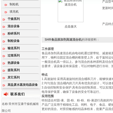
产品型
制粒机
更新时
填充机
干燥系列
产品特
混合设备
点击放大
粉碎系列
SHR食品添加剂高速混合机
的详细资料：
制粒设备
输送系列
工作原理
食品添加剂高速混合机由电动机通过胶带轮、减速箱
过筛系列
用下，物料沿固定混合槽的锥形壁上升，处于返转运
一般混合机高一倍以上。参与混合的各种原料及结合
热源设备
合要求，该设备设有保温套，可以对物料进行冷却、
提取系列
特点
其它系列
1.高速旋转:采用高速旋转的混合桶和刀片，能够快
2.均匀混合:混合桶内的刀片具有优良的设计，可以
高盐废水蒸发结晶设备
3.自动控制和安全保护:具有自动控制系统，可以实
电等保护装置，确保了设备的安全可靠运行。
应用范围
特别适合对固-液、固-粉、粉-粉、粉-液进行高效的
名称:常州市宝康干燥机械有
产品广泛应用于精细化工品、饲料、电子、食品、硬材
更好的混合。对剪切敏感的结晶体粉末，批量产品混合
限公司