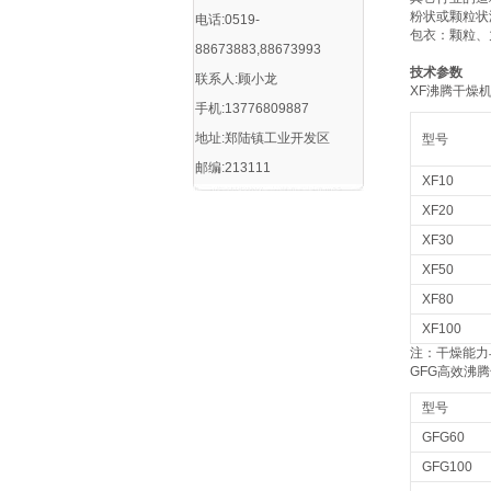
粉状或颗粒状
电话:0519-
包衣：颗粒、
88673883,88673993
技术参数
联系人:顾小龙
XF沸腾干燥
手机:13776809887
地址:郑陆镇工业开发区
型号
邮编:213111
XF10
XF20
XF30
XF50
XF80
XF100
注：干燥能力
GFG高效沸
型号
GFG60
GFG100