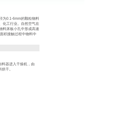
0.1-6mm的颗粒物料
、化工行业。自然空气在
物料床板小孔中形成高速
大面积接触过程中物料中
加料器进入干燥机，由
料烘干。