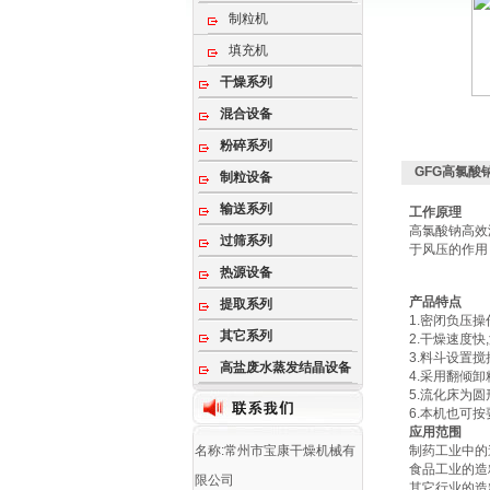
制粒机
填充机
干燥系列
混合设备
粉碎系列
GFG高氯酸
制粒设备
输送系列
工作原理
高氯酸钠高效
过筛系列
于风压的作用
热源设备
产品特点
提取系列
1.密闭负压操
其它系列
2.干燥速度快
3.料斗设置
高盐废水蒸发结晶设备
4.采用翻倾卸
5.流化床为圆
6.本机也可
应用范围
名称:常州市宝康干燥机械有
制药工业中的
食品工业的造
限公司
其它行业的造