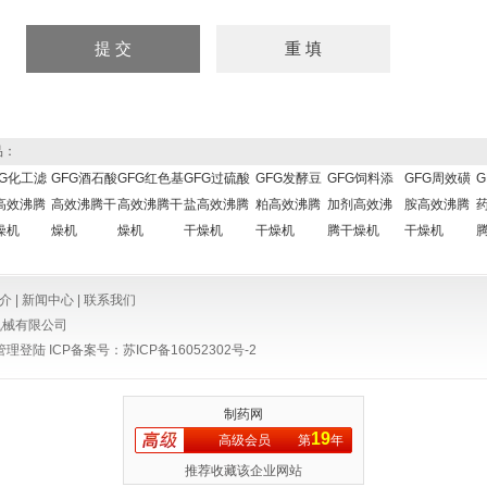
品：
FG化工滤
GFG酒石酸
GFG红色基
GFG过硫酸
GFG发酵豆
GFG饲料添
GFG周效磺
G
高效沸腾
高效沸腾干
高效沸腾干
盐高效沸腾
粕高效沸腾
加剂高效沸
胺高效沸腾
燥机
燥机
燥机
干燥机
干燥机
腾干燥机
干燥机
介
|
新闻中心
|
联系我们
机械有限公司
管理登陆
ICP备案号：
苏ICP备16052302号-2
制药网
19
高级会员
第
年
推荐收藏该企业网站