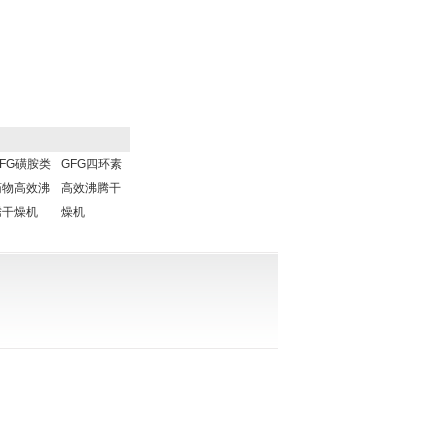
FG磺胺类
GFG四环素
药物高效沸
高效沸腾干
腾干燥机
燥机