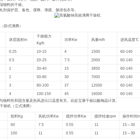
湿物料的干燥。
丸剂保护层、备色、缓释、薄膜、肠溶包衣等。
机（卧式沸腾）
干燥能力
床层面积m
功率Kw
风量m/h
进风温度℃
Kg/h
0.25
10-15
4
1500
60-140
0.5
20-25
7.5
2000
60-140
1
30-40
15
3850
60-140
2
50-80
30
7000
60-140
3
80-100
37
12000
60-140
4
100-150
45
16000
60-140
与物料性和固含量及热风进出口温度有关。此处宝康干燥以酸梅晶计算。
腾干燥机（立式沸腾）
投料Kg
风机功率Kw
搅拌功率Kw
搅拌转速rpm
操作时间m
60
7.5
0.55
11
15～30
100
11
0.55
11
15～30