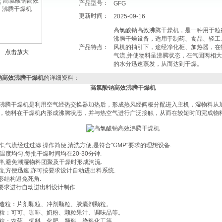
产品型号：
GFG
更新时间：
2025-09-16
高氯酸钠高效沸腾干燥机，是一种用于粒径为
沸腾干燥设备，适用于制药、食品、轻工
产品特点：
风机的抽引下，途经净化柜、加热器，在
点击放大
气流,并使物料呈沸腾状态，在气固两相
的水分迅速蒸发，从而达到干燥。
钠高效沸腾干燥机
的详细资料：
高氯酸钠高效沸腾干燥机
沸腾干燥机
是利用空气经热交换器加热后，形成热风经阀板分配进入主机，湿物料从
，物料在干燥机内形成沸腾状态，并与热空气进行广泛接触，从而在较短时间完成物
作,气流经过过滤.操作简便,清洗方便,是符合"GMP"要求的理想设备.
,温度均匀,每批干燥时间均在20-30分钟.
搅拌,避免潮湿物料团聚及干燥时形成沟流.
粒,方便迅速,亦可按要求设计自动进出料系统.
形结构避免死角.
按要求进行自动进出料设计制作.
造粒：片剂颗粒、冲剂颗粒、胶囊剂颗粒。
粒：可可、咖啡、奶粉、颗粒果汁、调味品等。
粒：农药、饲料、化肥、颜料、染料化工等。