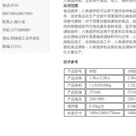
八角搅拌机广泛应用于食品、化工、制药等行
电话:0519-
‌应用范围
‌食品搅拌‌：八角搅拌机可以用于搅拌各种
88673883,88673993
等。这些食品在生产过程中需要搅拌以确保原
‌挂糖与裹粉‌：对于需要挂糖或裹粉的食品
联系人:顾小龙
间内将糖或粉均匀地包裹在食材表面，提升食
手机:13776809887
‌调味操作‌：八角搅拌机还用于坚果和豆类
品在调味过程中需要确保调味料均匀分布，八
地址:郑陆镇工业开发区
‌肉制品加工‌：在肉制品加工中，八角搅拌机
邮编:213111
‌膨化食品调味‌：八角搅拌机在膨化食品调
行大量生产‌。
技术参考
产品型号
80型
100
1.5Kw/2.2Kw
1.5K
产品功率
产品体积
1.1方/约100kg
1.5方
27r/min
27r/m
产品转速
220v/380v
220v/
产品电压
搅拌量
0-35kg/次
0-50
1400x1200x1750mm
1400
外形尺寸