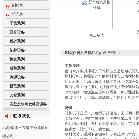
制粒机
填充机
干燥系列
混合设备
点击放大
粉碎系列
制粒设备
BJ蛋白粉八角搅拌机
的详细资料：
输送系列
工作原理
过筛系列
蛋白粉八角搅拌机
的工作原理‌是通过电机驱
‌原料投料‌：将需要混合的原料放入八角搅拌
热源设备
‌启动机器‌：启动八角搅拌机的电机，使其开
提取系列
‌混合过程‌：电机带动搅拌臂或搅拌刀快速
‌时间控制‌：根据混合原料的需要，可以通过
其它系列
‌输出混合料‌：当混合完成后，可以打开机器
高盐废水蒸发结晶设备
特点
‌结构设计合理‌：八角型设计避免了圆球调味
‌高效混合‌：能够在较短时间内使待加工食品
‌自动倾斜出料‌：设计有自动倾斜功能，可以
名称:常州市宝康干燥机械有
‌低噪音‌：转动平稳，噪音低。
‌材料优质‌：采用不锈钢材料，外观整洁大方‌
限公司