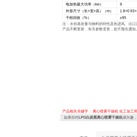
电加热最大功率（kw）
9
外形尺寸（长×宽×高）（m）
1.8×0.93×
干粉回收（%）
≥95
注：水份蒸发量与物料的特性及热进风、出口温
产品不断更新，有关参数变更，恕不预先通知
产品相关关键字：
离心喷雾干燥机
化工加工
如果你对
LPG白炭黑离心喷雾干燥机
感兴趣