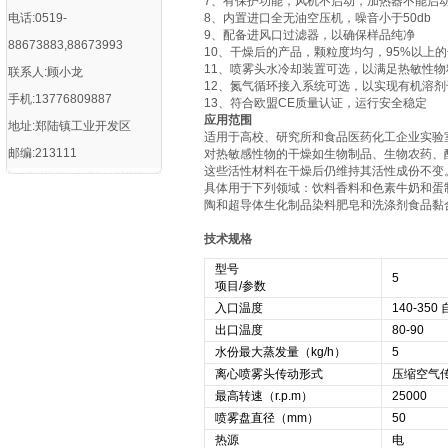
7、有保护功能，风机不启动，加热器不能启
电话:0519-
8、内置进口全无油空压机，噪音小于50db
9、配备进风口过滤器，以确保样品纯净
88673883,88673993
10、干燥后的产品，颗粒度均匀，95%以上
11、喷雾头水冷却装置可选，以满足热敏性物
联系人:顾小龙
12、氮气循环接入系统可选，以实现有机溶剂
手机:13776809887
13、符合欧盟CE质量认证，运行安全稳定
应用范围
地址:郑陆镇工业开发区
适用于高校、研究所和食品医药化工企业实验
邮编:213111
对热敏感性物的干燥如生物制品、生物农药、
这些活性材料在干燥后仍维持其活性成份不变
具体用于下列领域：饮料香料和色素牛奶和蛋
陶和超导体生化制品染料肥皂和洗涤剂食品黏
技术规格
型号
5
项目/参数
入口温度
140-350
出口温度
80-90
水份最大蒸发量（kg/h）
5
离心喷雾头传动形式
压缩空气
最高转速（r.p.m）
25000
喷雾盘直径（mm）
50
热源
电