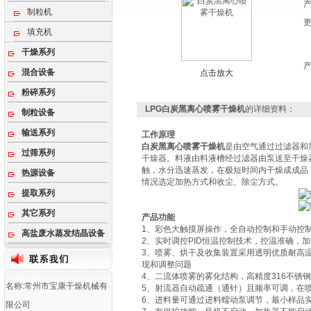
制粒机
填充机
干燥系列
混合设备
点击放大
粉碎系列
LPG白炭黑离心喷雾干燥机
的详细资料：
制粒设备
输送系列
工作原理
白炭黑离心喷雾干燥机
是由空气通过过滤器和
过筛系列
干燥器。料液由料液槽经过滤器由泵送至干燥
触，水分迅速蒸发，在极短时间内干燥成成品
热源设备
情况选定加热方式和收尘、除尘方式。
提取系列
其它系列
产品功能
1、彩色大触摸屏操作，全自动控制和手动控
高盐废水蒸发结晶设备
2、实时调控PID恒温控制技术，控温准确，加
3、喷雾、烘干及收集装置采用透明优质耐高温
现和调整问题
4、二流体喷雾的雾化结构，高精度316不锈
名称:常州市宝康干燥机械有
5、射流器自动疏通（通针）且频率可调，在
6、进料量可通过进料蠕动泵调节，最小样品实验
限公司