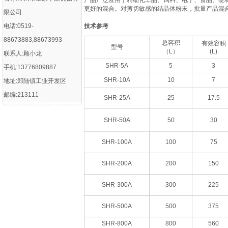
产品广泛应用于精细化工品、饲料、电子、食品、硬材
更好的混合。对剪切敏感的结晶体粉末，批量产品混合
限公司
电话:0519-
技术参考
88673883,88673993
总容积
有效容积
型号
（L）
(L)
联系人:顾小龙
SHR-5A
5
3
手机:13776809887
SHR-10A
10
7
地址:郑陆镇工业开发区
邮编:213111
SHR-25A
25
17.5
SHR-50A
50
30
SHR-100A
100
75
SHR-200A
200
150
SHR-300A
300
225
SHR-500A
500
375
SHR-800A
800
560