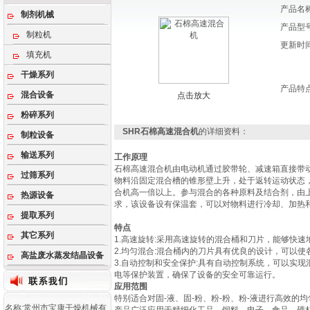
产品名
制剂机械
产品型
制粒机
更新时
填充机
干燥系列
产品特
混合设备
点击放大
粉碎系列
SHR石棉高速混合机
的详细资料：
制粒设备
输送系列
工作原理
石棉高速混合机由电动机通过胶带轮、减速箱直接带
过筛系列
物料沿固定混合槽的锥形壁上升，处于返转运动状态
合机高一倍以上。参与混合的各种原料及结合剂，由
热源设备
求，该设备设有保温套，可以对物料进行冷却、加热
提取系列
特点
其它系列
1.高速旋转:采用高速旋转的混合桶和刀片，能够快
2.均匀混合:混合桶内的刀片具有优良的设计，可以
高盐废水蒸发结晶设备
3.自动控制和安全保护:具有自动控制系统，可以实
电等保护装置，确保了设备的安全可靠运行。
应用范围
特别适合对固-液、固-粉、粉-粉、粉-液进行高效的
名称:常州市宝康干燥机械有