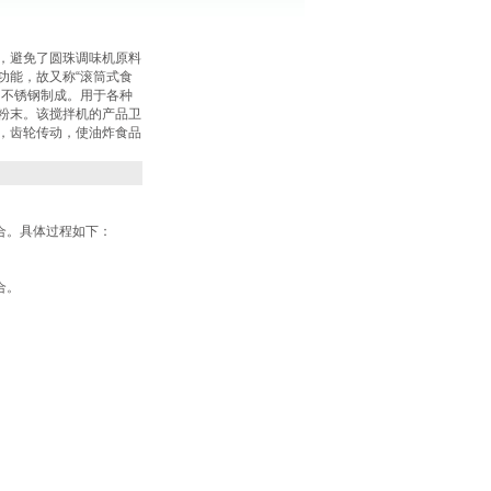
，避免了圆珠调味机原料
功能，故又称“滚筒式食
由不锈钢制成。用于各种
粉末。该搅拌机的产品卫
，齿轮传动，使油炸食品
合。具体过程如下：
合。