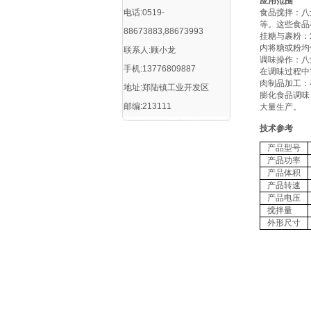
‌应用范围
电话:0519-
‌食品搅拌‌
等。这些食品
88673883,88673993
‌挂糖与裹粉
内将糖或粉均
联系人:顾小龙
‌调味操作‌
手机:13776809887
在调味过程中
‌肉制品加工
地址:郑陆镇工业开发区
‌膨化食品调
邮编:213111
大量生产‌。
技术参考
产品型号
产品功率
产品体积
产品转速
产品电压
搅拌量
外形尺寸