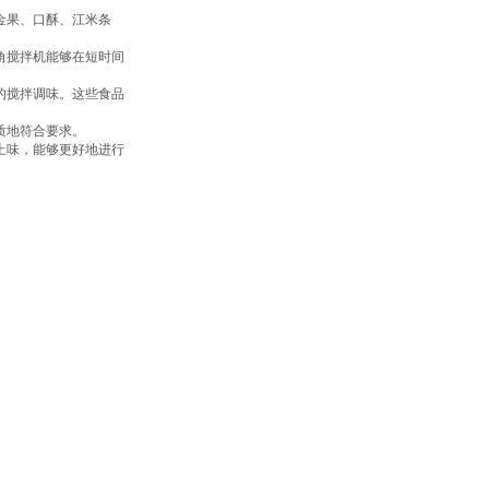
金果、口酥、江米条
角搅拌机能够在短时间
的搅拌调味。这些食品
地符合要求‌。
上味，能够更好地进行