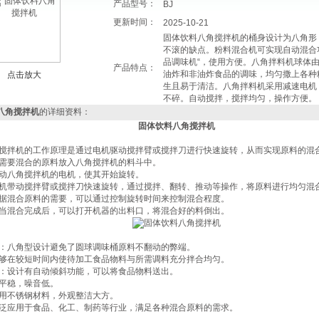
产品型号：
BJ
更新时间：
2025-10-21
固体饮料八角搅拌机的桶身设计为八角形
不滚的缺点。粉料混合机可实现自动混合
品调味机“，使用方便。八角拌料机球体
产品特点：
油炸和非油炸食品的调味，均匀撒上各种
点击放大
生且易于清洁。八角拌料机采用减速电机
不碎。自动搅拌，搅拌均匀，操作方便。
八角搅拌机
的详细资料：
固体饮料八角搅拌机
搅拌机
的工作原理‌是通过电机驱动搅拌臂或搅拌刀进行快速旋转，从而实现原料的混
：将需要混合的原料放入八角搅拌机的料斗中。
：启动八角搅拌机的电机，使其开始旋转。
：电机带动搅拌臂或搅拌刀快速旋转，通过搅拌、翻转、推动等操作，将原料进行均匀混
：根据混合原料的需要，可以通过控制旋转时间来控制混合程度。
‌：当混合完成后，可以打开机器的出料口，将混合好的料倒出‌。
理‌：八角型设计避免了圆球调味桶原料不翻动的弊端。
：能够在较短时间内使待加工食品物料与所需调料充分拌合均匀。
料‌：设计有自动倾斜功能，可以将食品物料送出。
动平稳，噪音低。
采用不锈钢材料，外观整洁大方‌。
泛应用于食品、化工、制药等行业，满足各种混合原料的需求‌。