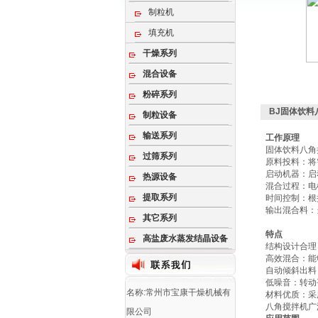
制粒机
填充机
干燥系列
混合设备
粉碎系列
BJ固体饮料
制粒设备
输送系列
工作原理
固体饮料八角
过筛系列
‌原料投料‌
‌启动机器‌
热源设备
‌混合过程‌
提取系列
‌时间控制‌
‌输出混合料
其它系列
特点
高盐废水蒸发结晶设备
‌结构设计合
‌高效混合‌
‌自动倾斜出
‌低噪音‌：转
名称:常州市宝康干燥机械有
‌材料优质‌：
八角搅拌机广
限公司