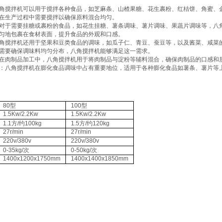
：八角搅拌机可以用于搅拌各种食品，如芝麻条、山楂果糖、花生裹粉、红桔饼、角蜜、
在生产过程中需要搅拌以确保原料混合均匀‌。
‌：对于需要挂糖或裹粉的食品，如花生挂糖、薯条调味、薯片调味、果蔬片调味等，八
匀地包裹在食材表面，提升食品的外观和口感‌。
：八角搅拌机还用于坚果和豆类食品的调味，如瓜子仁、青豆、蚕豆等，以及酱菜、咸菜
需要确保调味料均匀分布，八角搅拌机能够满足这一需求‌。
‌：在肉制品加工中，八角搅拌机用于将肉制品与淀粉等辅料混合，确保肉制品的口感和质
味‌：八角搅拌机在膨化食品调味中占有重要地位，适用于各种膨化食品如薯条、薯片等
80型
100型
1.5Kw/2.2Kw
1.5Kw/2.2Kw
1.1方/约100kg
1.5方/约120kg
27r/min
27r/min
220v/380v
220v/380v
0-35kg/次
0-50kg/次
1400x1200x1750mm
1400x1400x1850mm