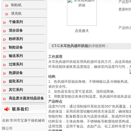
产品型
制粒机
更新时
填充机
干燥系列
产品特
混合设备
点击放大
粉碎系列
CT-C木耳热风循环烘箱
的详细资料：
制粒设备
输送系列
工作原理
木耳热风循环烘箱采用风机循环送风方式，由送风电
过筛系列
环系统能快速恢复温度稳定，确保室内温度均匀性，
热源设备
结构
提取系列
1、热风循环烘箱由角钢、不锈钢板以及冷钢板构成
者的安全性。
其它系列
2、加热器安装位置可是底部、顶部或两侧。
3、用数显智能仪表来控制温度。热风循环烘箱风道
高盐废水蒸发结晶设备
产品特点
‌温度均匀性‌：通过强制循环系统实现360°热风覆盖
‌高效保温‌：采用高密度硅酸铝棉填充保温层，确保
‌智能控制‌：配备数显仪表与温度传感器，形成闭环
名称:常州市宝康干燥机械有
‌结构安全‌：主体由角钢、不锈钢板等耐腐蚀材质构
‌适用范围‌：适用于食品、农副产品、化工原料等需干燥
限公司