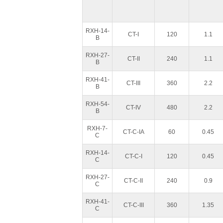
RXH-14-
CT-I
120
1.1
B
RXH-27-
CT-II
240
1.1
B
RXH-41-
CT-III
360
2.2
B
RXH-54-
CT-IV
480
2.2
B
RXH-7-
CT-C-IA
60
0.45
C
RXH-14-
CT-C-I
120
0.45
C
RXH-27-
CT-C-II
240
0.9
C
RXH-41-
CT-C-III
360
1.35
C