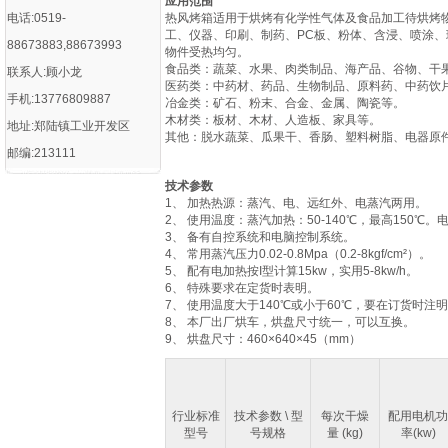
应用范围
电话:0519-
热风烤箱适用于烘烤有化学性气体及食品加工待烘烤
工、仪器、印刷、制药、PC板、粉体、含浸、喷涂
88673883,88673993
物件受热均匀。
‌食品类‌：蔬菜、水果、肉类制品、海产品、谷物、干果
联系人:顾小龙
‌医药类‌：中药材、药品、生物制品、原料药、中药
手机:13776809887
‌冶金类‌：矿石、粉末、合金、金属、陶瓷等‌。
‌木材类‌：板材、木材、人造板、家具等‌。
地址:郑陆镇工业开发区
‌其他‌：脱水蔬菜、瓜果干、香肠、塑料树脂、电器原件
邮编:213111
技术参数
1、 加热热源：蒸汽、电、远红外、电蒸汽两用。
2、 使用温度：蒸汽加热：50-140℃，最高150℃。
3、 备有自控系统和电脑控制系统。
4、 常用蒸汽压力0.02-0.8Mpa（0.2-8kgf/cm²）。
5、 配有电加热按I型计算15kw，实用5-8kw/h。
6、 特殊要求在定货时表明。
7、 使用温度大于140℃或小于60℃，要在订货时注
8、 本厂出厂烘车，烘盘尺寸统一，可以互换。
9、 烘盘尺寸：460×640×45（mm）
行业标准
技术参数 \ 型
每次干燥
配用电机功
型号
号规格
量 (kg)
率(kw)