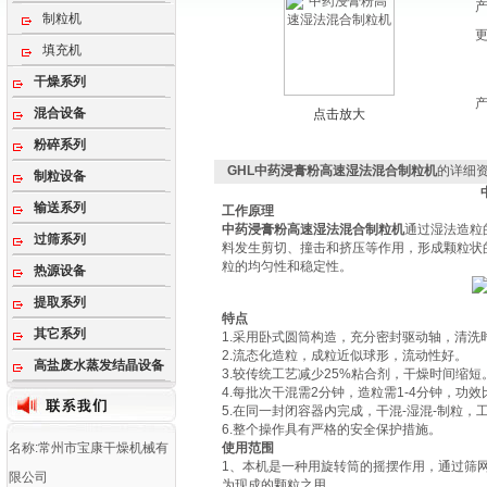
制粒机
填充机
干燥系列
混合设备
点击放大
粉碎系列
GHL中药浸膏粉高速湿法混合制粒机
的详细
制粒设备
输送系列
工作原理
中药浸膏粉高速湿法混合制粒机
通过湿法造粒
过筛系列
料发生剪切、撞击和挤压等作用，形成颗粒状
粒的均匀性和稳定性。
热源设备
提取系列
特点
其它系列
1.采用卧式圆筒构造，充分密封驱动轴，清洗
2.流态化造粒，成粒近似球形，流动性好。
高盐废水蒸发结晶设备
3.较传统工艺减少25%粘合剂，干燥时间缩短
4.每批次干混需2分钟，造粒需1-4分钟，功效
5.在同一封闭容器内完成，干混-湿混-制粒，
6.整个操作具有严格的安全保护措施。
名称:常州市宝康干燥机械有
使用范围
1、本机是一种用旋转筒的摇摆作用，通过筛
限公司
为现成的颗粒之用。