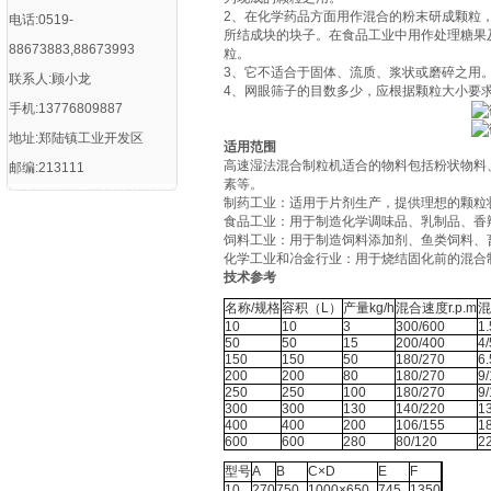
2、在化学药品方面用作混合的粉末研成颗粒
电话:0519-
所结成块的块子。在食品工业中用作处理糖果
88673883,88673993
粒。
3、它不适合于固体、流质、浆状或磨碎之用
联系人:顾小龙
4、网眼筛子的目数多少，应根据颗粒大小要
手机:13776809887
地址:郑陆镇工业开发区
适用范围
‌高速湿法混合制粒机适合的物料包括粉状物
邮编:213111
素等。
‌制药工业‌：适用于片剂生产，提供理想的颗粒
‌食品工业‌：用于制造化学调味品、乳制品、
‌饲料工业‌：用于制造饲料添加剂、鱼类饲料、
‌化学工业和冶金行业‌：用于烧结固化前的混
技术参考
名称/规格
容积（L）
产量kg/h
混合速度r.p.m
混
10
10
3
300/600
1.
50
50
15
200/400
4/
150
150
50
180/270
6.
200
200
80
180/270
9/
250
250
100
180/270
9/
300
300
130
140/220
13
400
400
200
106/155
18
600
600
280
80/120
22
型号
A
B
C×D
E
F
10
270
750
1000×650
745
1350