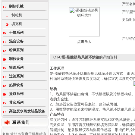
产品名
制剂机械
产品型
制粒机
更新时
填充机
干燥系列
产品特
混合设备
点击放大
粉碎系列
CT-C硬-脂酸镁热风循环烘箱
的详细资料：
制粒设备
输送系列
工作原理
硬-脂酸镁热风循环烘箱采用风机循环送风方式，由
过筛系列
种循环系统能快速恢复温度稳定，确保室内温度均匀
热源设备
结构
提取系列
1、热风循环烘箱由角钢、不锈钢板以及冷钢板构成
者的安全性。
其它系列
2、加热器安装位置可是底部、顶部或两侧。
3、用数显智能仪表来控制温度。热风循环烘箱风道
高盐废水蒸发结晶设备
产品特点
‌温度均匀性‌：通过强制循环系统实现360°热风覆盖
‌高效保温‌：采用高密度硅酸铝棉填充保温层，确保
‌智能控制‌：配备数显仪表与温度传感器，形成闭环
名称:常州市宝康干燥机械有