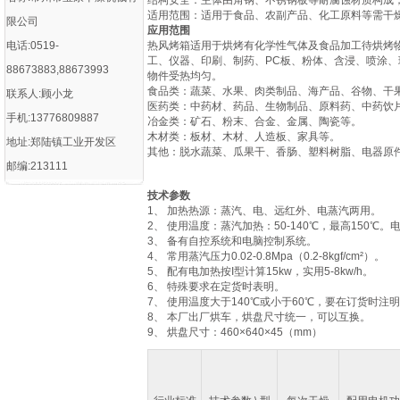
‌结构安全‌：主体由角钢、不锈钢板等耐腐蚀材质构
‌适用范围‌：适用于食品、农副产品、化工原料等需干燥
限公司
应用范围
电话:0519-
热风烤箱适用于烘烤有化学性气体及食品加工待烘烤
工、仪器、印刷、制药、PC板、粉体、含浸、喷涂
88673883,88673993
物件受热均匀。
‌食品类‌：蔬菜、水果、肉类制品、海产品、谷物、干果
联系人:顾小龙
‌医药类‌：中药材、药品、生物制品、原料药、中药
手机:13776809887
‌冶金类‌：矿石、粉末、合金、金属、陶瓷等‌。
‌木材类‌：板材、木材、人造板、家具等‌。
地址:郑陆镇工业开发区
‌其他‌：脱水蔬菜、瓜果干、香肠、塑料树脂、电器原件
邮编:213111
技术参数
1、 加热热源：蒸汽、电、远红外、电蒸汽两用。
2、 使用温度：蒸汽加热：50-140℃，最高150℃。
3、 备有自控系统和电脑控制系统。
4、 常用蒸汽压力0.02-0.8Mpa（0.2-8kgf/cm²）。
5、 配有电加热按I型计算15kw，实用5-8kw/h。
6、 特殊要求在定货时表明。
7、 使用温度大于140℃或小于60℃，要在订货时注
8、 本厂出厂烘车，烘盘尺寸统一，可以互换。
9、 烘盘尺寸：460×640×45（mm）