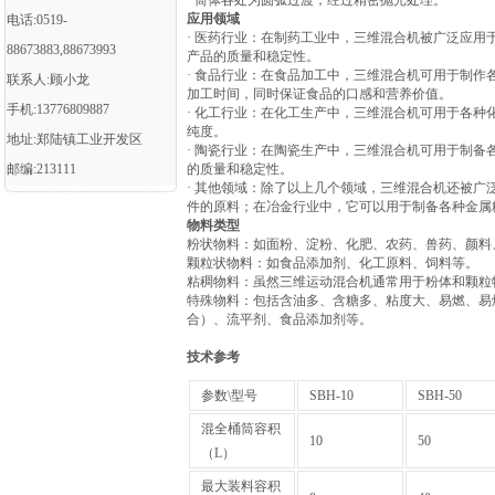
· 筒体各处为圆弧过渡，经过精密抛光处理。
应用领域
电话:0519-
· 医药行业：在制药工业中，三维混合机被广泛应
88673883,88673993
产品的质量和稳定性。
· 食品行业：在食品加工中，三维混合机可用于制
联系人:顾小龙
加工时间，同时保证食品的口感和营养价值。
手机:13776809887
· 化工行业：在化工生产中，三维混合机可用于各
纯度。
地址:郑陆镇工业开发区
· 陶瓷行业：在陶瓷生产中，三维混合机可用于制
邮编:213111
的质量和稳定性。
· 其他领域：除了以上几个领域，三维混合机还被
件的原料；在冶金行业中，它可以用于制备各种金属
物料类型
‌粉状物料‌：如面粉、淀粉、化肥、农药、兽药、颜
‌颗粒状物料‌：如食品添加剂、化工原料、饲料等‌。
‌粘稠物料‌：虽然三维运动混合机通常用于粉体和颗
‌特殊物料‌：包括含油多、含糖多、粘度大、易燃、
合）、流平剂、食品添加剂等‌。
技术参考
参数\型号
SBH-10
SBH-50
混全桶筒容积
10
50
（L）
最大装料容积