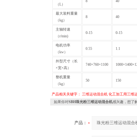
8
40
（L）
最大装料重量
8
40
（kg）
主轴转速
0-15
0-15
（r/min)
电机功率
0.55
1.1
（kw）
外型尺寸（长
740×760×1100
1000×1400×1
×宽×高）
整机重量
50
150
（kg）
产品相关关键字：
三维运动混合机
化工加工用三维
如果你对
SBH珠光粉三维运动混合机
感兴趣，想了
产品：