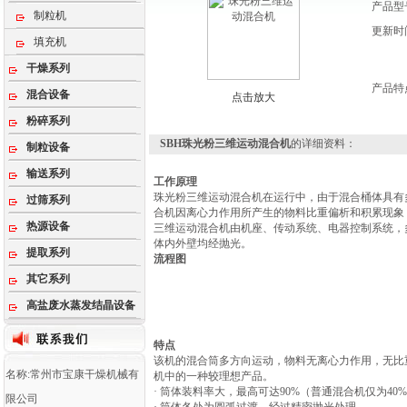
产品型
制粒机
更新时
填充机
干燥系列
产品特
混合设备
点击放大
粉碎系列
SBH珠光粉三维运动混合机
的详细资料：
制粒设备
输送系列
工作原理
珠光粉三维运动混合机在运行中，由于混合桶体具有
过筛系列
合机因离心力作用所产生的物料比重偏析和积累现象
热源设备
三维运动混合机由机座、传动系统、电器控制系统，
体内外壁均经抛光。
提取系列
流程图
其它系列
高盐废水蒸发结晶设备
特点
该机的混合筒多方向运动，物料无离心力作用，无比重
名称:常州市宝康干燥机械有
机中的一种较理想产品。
· 筒体装料率大，最高可达90%（普通混合机仅为4
限公司